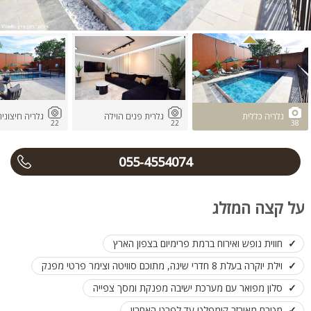
גלריה כללית
גלרית פנים הוילה
גלריה חיצונית
22
22
38
055-4554074
על קצה המזלג
חווית נופש ואירוח ברמת פרימיום בצפון הארץ
וילת יוקרה בעלת 8 חדרי שינה, מתוכם סוויטה וצימר פרטי מפנק
סלון מפואר עם מערכת ישיבה מפנקת ומסך צפייה
מטבח מאובזר קומפלט עד לפרט האחרון