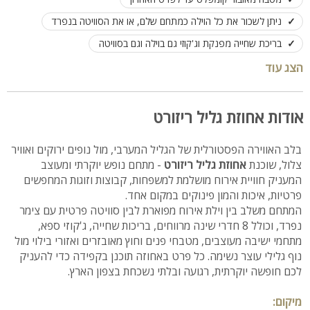
ניתן לשכור את כל הוילה כמתחם שלם, או את הסוויטה בנפרד
בריכת שחייה מפנקת וג'קוזי גם בוילה וגם בסוויטה
מתחם חוץ גדול עם פינות ישיבה, שיזוף ושמשיות
הצג עוד
מטבח חוץ הכולל בר וכיסאות ישיבה + פינת ברביקיו מאובזרת
שולחנות משחק - שולחן פינג פונג, סנוקר
אודות אחוזת גליל ריזורט
נוף עוצר נשימה פסטורלי להרי הגליל
בלב האווירה הפסטורלית של הגליל המערבי, מול נופים ירוקים ואוויר
קיימת עמדת טעינה לרכב חשמלי וחניה לאורחי המתחם
צלול, שוכנת
אחוזת גליל ריזורט
- מתחם נופש יוקרתי ומעוצב
האירוח בוילה לעד 30 איש, ובסוויטה לזוג + 2
המעניק חוויית אירוח מושלמת למשפחות, קבוצות וזוגות המחפשים
פרטיות, איכות והמון פינוקים במקום אחד.
המתחם משלב בין וילת אירוח מפוארת לבין סוויטה פרטית עם צימר
נפרד, וכולל 8 חדרי שינה מרווחים, בריכות שחייה, ג'קוזי ספא,
מתחמי ישיבה מעוצבים, מטבחי פנים וחוץ מאובזרים ואזורי בילוי מול
נוף גלילי עוצר נשימה. כל פרט באחוזה תוכנן בקפידה כדי להעניק
לכם חופשה יוקרתית, רגועה ובלתי נשכחת בצפון הארץ.
מיקום: