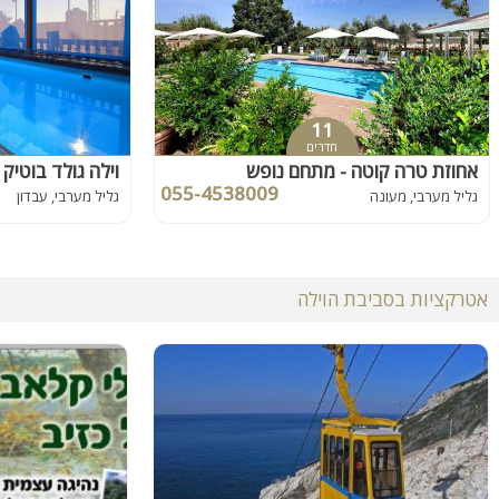
11
חדרים
אחוזת טרה קוטה - מתחם נופש
וילה גולד בוטיק
055-4538009
גליל מערבי, מעונה
גליל מערבי, עבדון
אטרקציות בסביבת הוילה