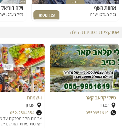
חדרים
אחוזת השף
וילה דוריאל
גליל מערבי, יערה
גליל מערבי, יער
אטרקציות בסביבת הוילה
טיולי קלאב קאר
ו-שמחת
עבדון
עבדון
052-2504854
0559951619
ארוחות בוקר מפנקות עד פ
•פלטות פירות ומתוקים •קינ