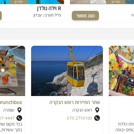
חדרים
חדרים
וילה גולדן R
ה
גליל מערבי, עבדון
אתר התיירות ראש הנקרה
brunchbox
ראש הנקרה
שומרה
87-4447
073-2710100
תח הדלת
בכל מקום שתבח
וחים •בופה
בוקר עשירות, 