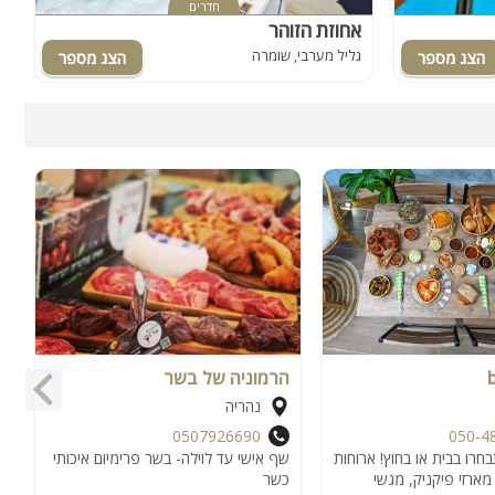
חדרים
אחוזת הזוהר
ל
גליל מערבי, שומרה
ג
הרמוניה של בשר
א
נהריה
0507926690
050-4
רו בבית או בחוץ! ארוחות
שף אישי עד לוילה- בשר פרימיום איכותי
ב
מארזי פיקניק, מגשי
כשר
מ