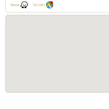
תאורת גן
גינה
ניווט גוגל
Waze
בריכה מקורה
סאונה
חצר
למסיבות
חדרי שינה
סאונה