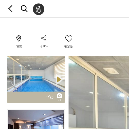
שיתוף
מפה
אהבתי
2/23
כללי
23