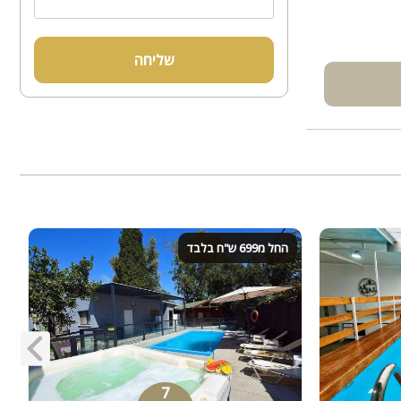
שליחה
החל מ699 ש"ח בלבד
7