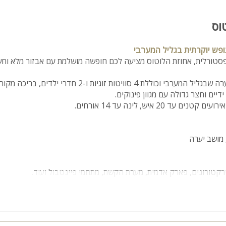
וס
נופש יוקרתית בגליל המערבי
פסטורלית, אחוזת הלוטוס מציעה לכם חופשה מושלמת עם אבזור מלא וח
הווילה ממוקמת במושב יערה שבגליל המערבי וכוללת 4 סוויטות זוגיות ו-2 ח
דיים וחצר גדולה עם מגוון פינוקים.
ד 20 איש, לינה עד 14 אורחים.
 מושב יערה
רקטורונים, פארק אדמית, מערת הקשת, מתחמי פיינטבול ועוד.