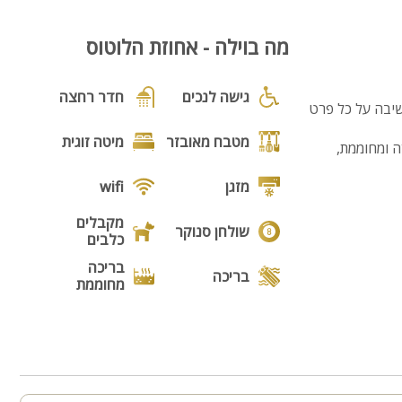
מה בוילה - אחוזת הלוטוס
גישה לנכים
חדר רחצה
שיבה על כל פרט
מטבח מאובזר
מיטה זוגית
דרי ילדים, בריכה מקורה ומחוממת,
מזגן
wifi
מקבלים
שולחן סנוקר
כלבים
בריכה
בריכה
מחוממת
גקוזי
מנגל
פינת מנגל
פינות ישיבה