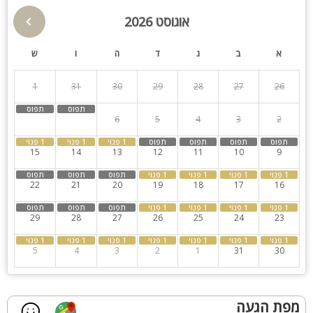
המתחם החיצוני:
ג'קוזי ספא
אוגוסט 2026
חדרי שינה
בריכת שחייה (מגודרת) מחוממת מקורה עם תאורה לילית בגודל 12
על 3.5 מטר
א
ב
ג
ד
ה
ו
ש
שולחן כדורגל
שולחן פינג פונג
1
31
30
29
28
27
26
פינת מנגל
ריהוט גן
8
7
6
5
4
3
2
קהל יעד:
15
14
13
12
11
10
9
אחוזת ינון מתאימה לקבוצות, משפחות, זוגות והציבור הדתי (בית
כנסת במרחק הליכה).
22
21
20
19
18
17
16
לינה עד 30 איש.
לא מתאים למסיבות!
29
28
27
26
25
24
23
5
4
3
2
1
31
30
מפת הגעה