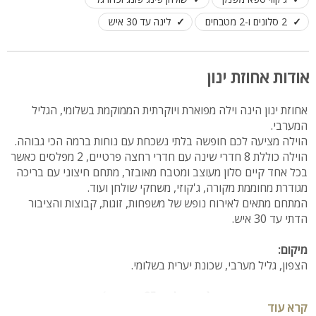
2 סלונים ו-2 מטבחים
לינה עד 30 איש
אודות אחוזת ינון
אחוזת ינון הינה וילה מפוארת ויוקרתית הממוקמת בשלומי, הגליל
המערבי.
הוילה מציעה לכם חופשה בלתי נשכחת עם נוחות ברמה הכי גבוהה.
הוילה כוללת 8 חדרי שינה עם חדרי רחצה פרטיים, 2 מפלסים כאשר
בכל אחד קיים סלון מעוצב ומטבח מאובזר, מתחם חיצוני עם בריכה
מגודרת מחוממת מקורה, ג'קוזי, משחקי שולחן ועוד.
המתחם מתאים לאירוח נופש של משפחות, זוגות, קבוצות והציבור
הדתי עד 30 איש.
מיקום:
הצפון, גליל מערבי, שכונת יערית בשלומי.
אחוזת ינון מחירון קיץ ( תקף לעד 25 אורחים )
קרא עוד
יוני ויולי (עד בין הזמנים), אמצע שבוע: לילה בהזמנת 2 לילות