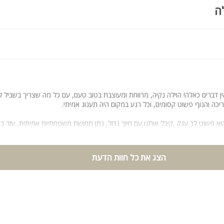
ה
ן דברים כאלה! הוילה נקיה, מרווחת ומעוצבת בטוב טעם, עם כל מה שצריך בשביל ל
בריכה והנוף פשוט קסומים, וכל רגע במקום היה תענוג אמיתי.
א פשוט לב ענק ,קיבל אותנו עם חיוך גדול, נתן תחושת משפחתיות אמיתית, עזר ב
 אנחנו האורחים היחידים והמיוחדים שלו. היחס האישי שלו שדרג את החופשה לרמה 
ם נוסף של עוד ובלי ספק נחזור שוב. מומלץ מכל הלב לכל מי שמחפש מקום מפנק, 
הצג את כל חוות הדעת