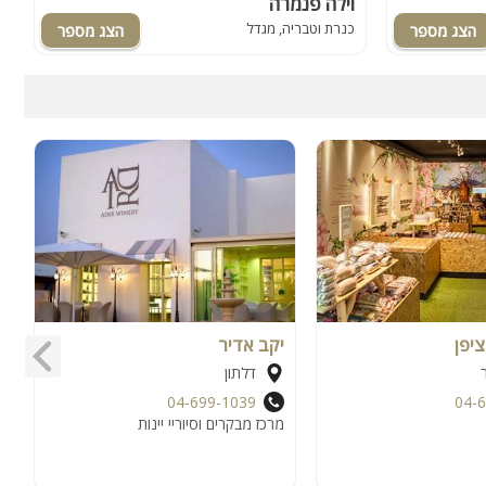
וילה פנמרה
ג
כנרת וטבריה, מגדל
ג
ציפן
יקב אדיר
י
דלתון
04-699-1039
04-
מרכז מבקרים וסיוריי יינות