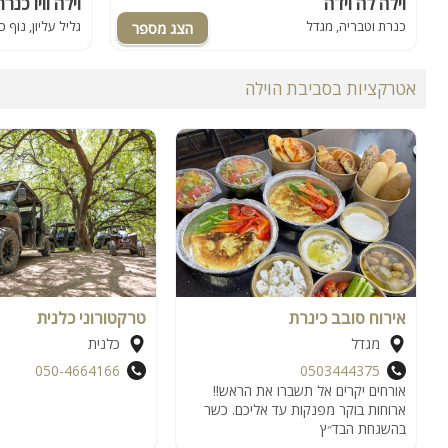
וילה לה וידה
וילה וויו כנרת
כנרת וטבריה, מגדל
גליל עליון, נוף 
אטרקציות בסביבת הוילה
אירוח סובב כינרת
טרקטורוני כלנית
מגדל
כלנית
050-4664166
0503444375
אורחים יקרים אל תשברו את הראש!!
ארוחות בוקר מפנקות עד אליכם. כשר
בהשגחת הבד״ץ