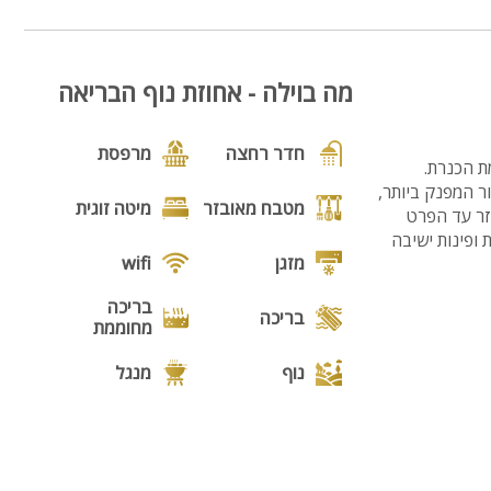
17
מה בוילה - אחוזת נוף הבריאה
חדר רחצה
מרפסת
מת הכנרת.
ו את כל האבזור המפנק ביותר,
מטבח מאובזר
מיטה זוגית
מאובזר עד הפרט
 ופינות ישיבה
מזגן
wifi
בריכה
בריכה
מחוממת
נוף
מנגל
פינת מנגל
פינות ישיבה
תאורת גן
גינה