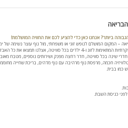
הבריאה
בוהה ביותר? אנחנו כאן כדי להציע לכם את החוויה המושלמת!
יאה – המקום המושלם לנופש זוגי או משפחתי, מול נוף עוצר נשימה של י
המתחם כולל 2 סוויטות יוקרתיות המתאימות לזוג ו-4 ילדים בכל סוויטה, אצלנו תמצא
וקרה שאין לה תחליף, 2 חדרי שינה בכל סוויטה, חדר רחצה מפנק ושירותים נוספים, מטבח 
טלוויזיה חכמה, מרפסת נוף מרהיבה עם נוף מדהים, בריכת שחייה מחוממת
ש כמו בבית.
בות.
י הכנרת.