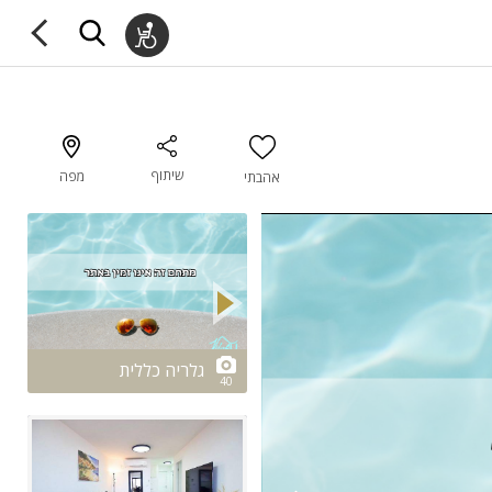
שיתוף
מפה
אהבתי
2/40
גלריה כללית
40