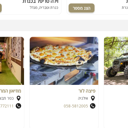
וילה טריפל בכנרת
כנרת
כנרת וטבריה, מגדל
פיצה לור
מוזיאון המר
אילניה
כפר תבור
6772111
058-5812005