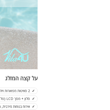
על קצה המזלג
2 סוויטות מפוארות ויוקרתיות במושבה מגדל
סלון + מסך LCD (טלוויזיה חכמה)
אירוח בנוחות מירבית, מתאים לזוג ע