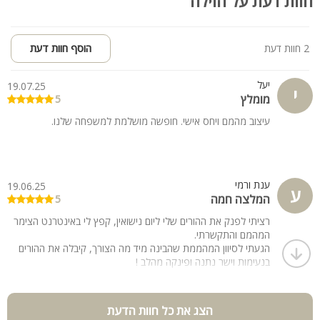
חוות דעת על הוילה
חניה:
• חניה מרווחת ונוחה - ללא תשלום
2 חוות דעת
הוסף חוות דעת
חצר Stone / Sea:
• בריכה מגודרת ומחוממת (בחורף)
יעל
19.07.25
• ג'קוזי ספא
י
מומלץ
5
• פינות ישיבה, שולחנות משחק
• מדשאות ירוקות
עיצוב מהמם ויחס אישי. חופשה מושלמת למשפחה שלנו.
• נוף יער גלילי עוצר נשימה
לציבור הדתי:
• פלטה ומיחם לשבת
ענת ורמי
19.06.25
ע
המלצה חמה
• בית כנסת סמוך (2 דקות הליכה)
5
רציתי לפנק את ההורים שלי ליום נישואין, קפץ לי באינטרנט הצימר
המהמם והתקשרתי.
הגעתי לסיוון המהממת שהבינה מיד מה הצורך, קיבלה את ההורים
בנעימות וישר נתנה ופינקה מהלב !
ההורים נסעו שעתיים לצימר והיה שווה כל שקל !
צימר בדיוק כמו בתמונות ! חדש, נקי, אסתטי, מפנק והכי אינטימי
שיש !
הצג את כל חוות הדעת
מבודד וכיף כל כך, יושב על נוף מטורף של יער