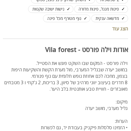
פינות מנגל, פינות מדורה
נישות ישיבה שקטות
מדשאה ענקית
נוף מטורף מכל פינה
לינה מותאמת בכל המתחם עד 24 אורחים
הצג עוד
אודות וילה פורסט - Vila forest
וילה פורסט - המקום שבו השקט פוגש את הסטייל.
במושב יערה שבגליל המערבי, מול מערת הקשת והשקיעות היפות
בצפון, מחכה לכם אחוזת נופש חלומית עם נוף פנורמי.
8 חדרים בעיצוב יווני מרהיב של סיוון, 3 בריכות, 2 ג'קוזי ו 3 מטבחים
מאובזרים - חוויית טבע אותנטית בלב היער.
מיקום:
גליל מערבי, מושב יערה
הערות:
• הזמינו סלסלות פיקניק בעבודת יד, גם לכשרות