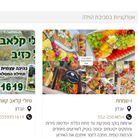
אטרקציות בסביבת הוילה
ו-שמחת
טיולי קלאב קאר
עבדון
עבדון
0559951619
052-2504854
ארוחות בוקר מפנקות עד פתח הדלת •פלטות פירות
ומתוקים •קינוחים •בופה בוטיק לאירועים מיוחדים
והרמות כוסית. מחכה ליצור איתכם את האירוע