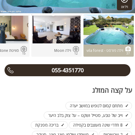
וידאו
וילה פורסט - vila forest
וילה Moon
סוויטת Stone
15
12
37
055-4351770
על קצה המזלג
מתחם קסום לנופש במושב יערה
וייב של טבע, סטייל ושקט – על צוק בלב היער
8 חדרי שינה מעוצבים בקפידה
בריכה מפנקת
2 שכשוכיות
משחקי שולחן: פינג פונג, סנוקר