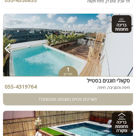
055-4536855
תל אביב וגוש דן, פתח תקווה
בריכה
מחוממת
1
חדרים
סקאלי חוגגים בסטייל
055-4319764
חיפה והסביבה, חיפה
תאריכים פנויים באוגוסט וספטמבר!
בריכה
מחוממת
ומקורה