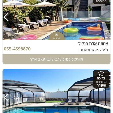
מחוממת
5
חדרים
אחוזת אלת הגליל
055-4598870
גליל עליון, קרית שמונה
תאריכים פנויים 23.8-27.8 ו27.8 ואילך
בריכה
מחוממת
ומקורה