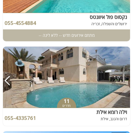
נקסוס פול איוונטס
055-4554884
ירושלים והשפלה, זכריה
מתחם אירועים חדש -- ללא לינה --
11
חדרים
וילה רומא אילת
055-4335761
דרום והנגב, אילת