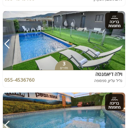
בריכה
מחוממת
3
חדרים
וילה דיאמנטה
055-4536760
גליל עליון, ספסופה
בריכה
מחוממת