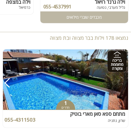
וילה גרנד רויאל
וילה במצפה
055-4537991
גליל מערבי, נטועה
כרמיאל
מכבדים שוברי מילואים
נמצאו 178 וילות בבר מצווה ובת מצווה
בריכה
מחוממת
ומקורה
1
חדרים
מתחם ספא סאן מארי בוטיק
055-4311503
שרון, נתניה