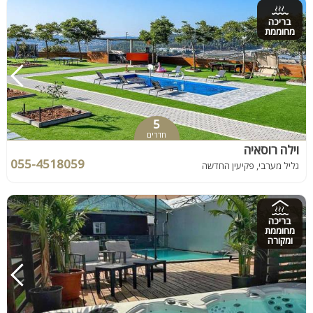
בריכה
מחוממת
5
חדרים
וילה רוסאיה
055-4518059
גליל מערבי, פקיעין החדשה
בריכה
מחוממת
ומקורה