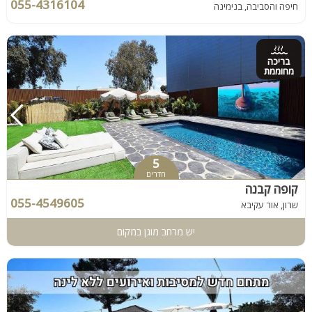
055-4316104
חיפה והסביבה, בנימינה
בריכה
מחוממת
5
חדרים
קופה קבנה
055-4549605
שרון, אור עקיבא
יש מרחב מוגן במקום