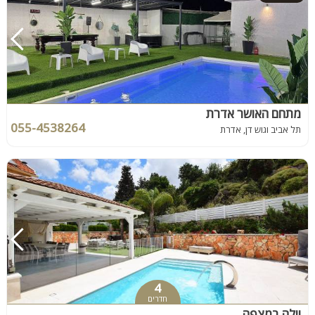
מתחם האושר אדרת
055-4538264
תל אביב וגוש דן, אדרת
4
חדרים
וילה במצפה