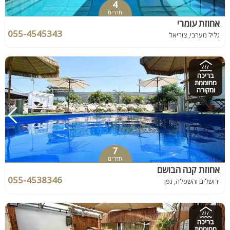
4
חדרים
אחוזת עומרי
055-4545343
גליל מערבי, צוריאל
בריכה
מחוממת
ומקורה
7
חדרים
אחוזת קנה הבושם
055-4538346
ירושלים והשפלה, גפן
בריכה
מחוממת