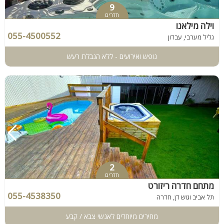
9
חדרים
וילה מילאנו
055-4500552
גליל מערבי, עבדון
נופש ואירועים - ללא הגבלת רעש
2
חדרים
מתחם חדרה ריזורט
055-4538350
תל אביב וגוש דן, חדרה
מחירים מיוחדים לאנשי צבא / קבע