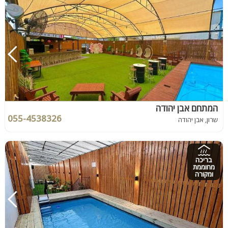
המתחם אבן יהודה
055-4538326
שרון, אבן יהודה
בריכה
מחוממת
ומקורה