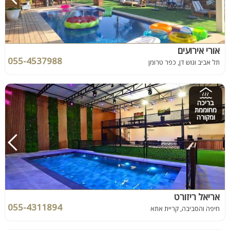
אורי אירועים
055-4537988
תל אביב וגוש דן, כפר טרומן
בריכה
מחוממת
ומקורה
אריאל ריזורט
055-4311894
חיפה והסביבה, קריית אתא