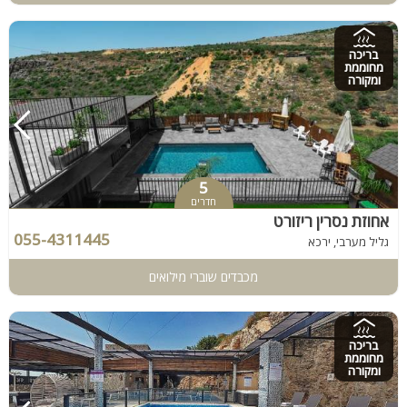
בריכה
מחוממת
ומקורה
5
חדרים
אחוזת נסרין ריזורט
055-4311445
גליל מערבי, ירכא
מכבדים שוברי מילואים
בריכה
מחוממת
ומקורה