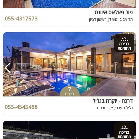
פול פאלאס איוונט
055-4317573
תל אביב וגוש דן, ראשון לציון
בריכה
מחוממת
7
חדרים
דרנה - יוקרה בגליל
055-4545468
גליל מערבי, אבן מנחם
בריכה
מחוממת