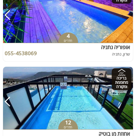
ומקורה
4
חדרים
אופוריה נתניה
055-4538069
שרון, נתניה
בריכה
מחוממת
ומקורה
12
חדרים
אחוזת מן בוטיק