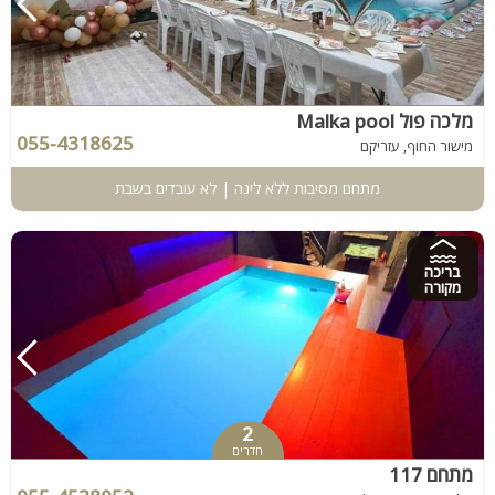
מלכה פול Malka pool
055-4318625
מישור החוף, עזריקם
מתחם מסיבות ללא לינה | לא עובדים בשבת
בריכה
מקורה
2
חדרים
מתחם 117