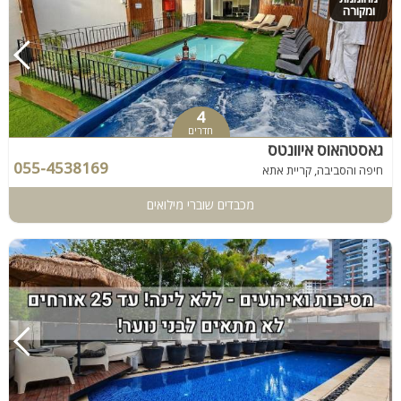
ומקורה
4
חדרים
גאסטהאוס איוונטס
055-4538169
חיפה והסביבה, קריית אתא
מכבדים שוברי מילואים