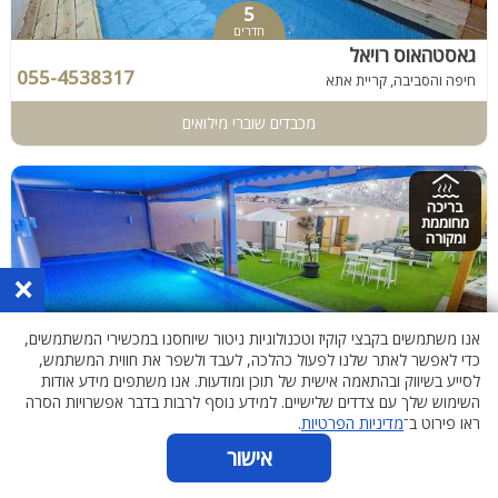
5
חדרים
גאסטהאוס רויאל
055-4538317
חיפה והסביבה, קריית אתא
מכבדים שוברי מילואים
בריכה
מחוממת
ומקורה
×
אנו משתמשים בקבצי קוקיז וטכנולוגיות ניטור שיוחסנו במכשירי המשתמשים,
כדי לאפשר לאתר שלנו לפעול כהלכה, לעבד ולשפר את חווית המשתמש,
11
לסייע בשיווק ובהתאמה אישית של תוכן ומודעות. אנו משתפים מידע אודות
חדרים
השימוש שלך עם צדדים שלישיים. למידע נוסף לרבות בדבר אפשרויות הסרה
אחוזת הר טוב
ראו פירוט ב־
מדיניות הפרטיות
.
055-4538369
ירושלים והשפלה, בית שמש
אישור
קיים ממד בתוך הוילה