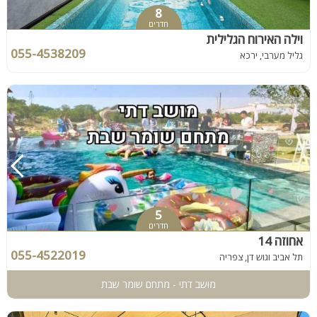
8
חדרים
וילה האירוח הגלילית
055-4538209
גליל מערבי, ירכא
5
חדרים
אחוזה 14
055-4522019
תל אביב וגוש דן, צפריה
מושב דתי - מתחם שומר שבת