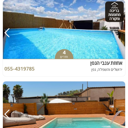
בריכה
מחוממת
ומקורה
4
חדרים
אחוזת ענבי הגפן
055-4319785
ירושלים והשפלה, גפן