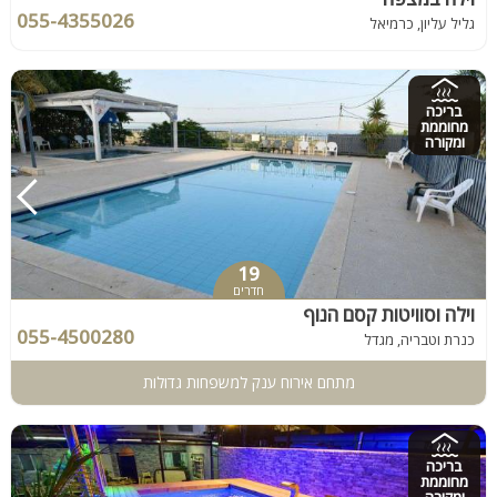
055-4355026
גליל עליון, כרמיאל
בריכה
מחוממת
ומקורה
19
חדרים
וילה וסוויטות קסם הנוף
055-4500280
כנרת וטבריה, מגדל
מתחם אירוח ענק למשפחות גדולות
בריכה
מחוממת