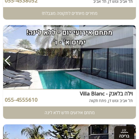
055-4538052
תל אביב וגוש דן, תל אביב
מחירים מיוחדים לתקופה מוגבלת!
וילה בלאנק - Villa Blanc
055-4555610
תל אביב וגוש דן, פתח תקווה
מתחם אירועים חדש ללא לינה
בריכה