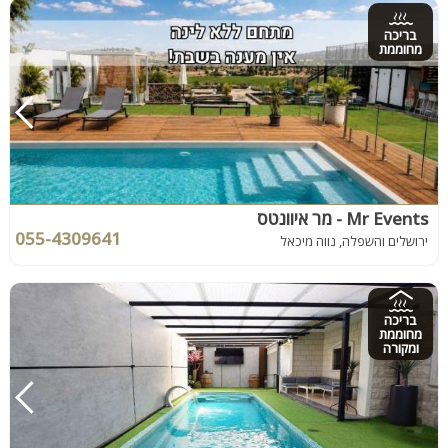
בריכה
מחוממת
Mr Events - מר איוונטס
055-4309641
ירושלים והשפלה, נווה מיכאל
בריכה
מחוממת
ומקורה