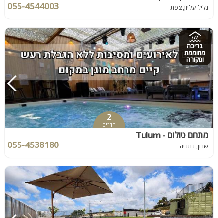
055-4544003
גליל עליון, צפת
בריכה
מחוממת
ומקורה
2
חדרים
מתחם טולום - Tulum
055-4538180
שרון, נתניה