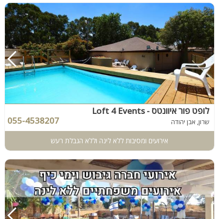
לופט פור איוונטס - Loft 4 Events
055-4538207
שרון, אבן יהודה
אירועים ומסיבות ללא לינה וללא הגבלת רעש