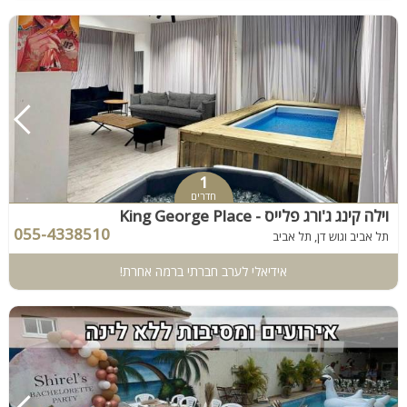
1
חדרים
וילה קינג ג'ורג פלייס - King George Place
055-4338510
תל אביב וגוש דן, תל אביב
אידיאלי לערב חברתי ברמה אחרת!