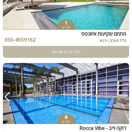
1
חדרים
מתחם שקיעות איוונטס
055-4559162
גליל מערבי, ירכא
לינה עד 4 אורחים
8
חדרים
רוקה וייב - Rocca Vibe