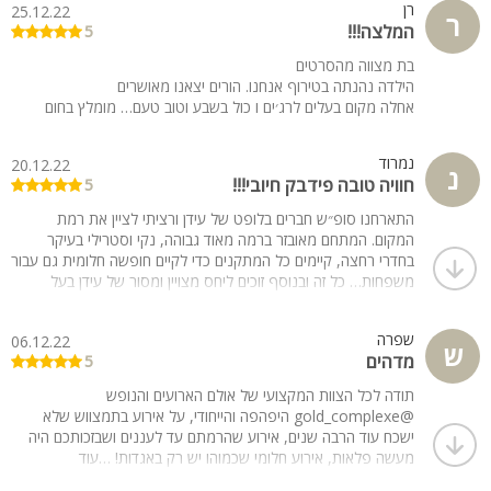
רן
25.12.22
ר
המלצה!!!
5
בת מצווה מהסרטים
הילדה נהנתה בטירוף אנחנו. הורים יצאנו מאושרים
אחלה מקום בעלים לרג׳ים ו כול בשבע וטוב טעם… מומלץ בחום
נמרוד
20.12.22
נ
חוויה טובה פידבק חיובי!!!
5
התארחנו סופ״ש חברים בלופט של עידן ורציתי לציין את רמת
המקום. המתחם מאובזר ברמה מאוד גבוהה, נקי וסטרילי בעיקר
בחדרי רחצה, קיימים כל המתקנים כדי לקיים חופשה חלומית גם עבור
משפחות… כל זה ובנוסף זוכים ליחס מצויין ומסור של עידן בעל
המקום.
אין ספק שנחזור פעם נוספת !
שפרה
06.12.22
ש
מדהים
5
תודה לכל הצוות המקצועי של אולם הארועים והנופש
@gold_complexe היפהפה והייחודי, על אירוע בתמצווש שלא
ישכח עוד הרבה שנים, אירוע שהרמתם עד לעננים ושבזכותכם היה
מעשה פלאות, אירוע חלומי שכמוהו יש רק באגדות! …עוד