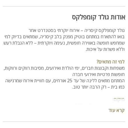
אודות גולד קומפלקס
גולד קומפלקס קיסריה – אירוח יוקרתי בסטנדרט אחר
בואו להתארח במתחם בוטיק מפנק בלב קיסריה, שמתאים בדיוק למי
שמחפש חופשה באווירה חופשית, נעימה ויוקרתית – ללא הגבלת רעש
וללא פשרות על איכות.
למי זה מתאים?
משפחות וקבוצות חברים, ימי הולדת ואירועים, מסיבות רווקים ורווקות,
חופשות פרטיות ואירועי חברה
המתחם מתאים ללינה של עד 25 אורחים, עם חוויית אירוח שמרגישה
כמו בית – רק הרבה יותר טוב.
מיקום:
רחוב בטי יוסף קפולוביץ' 30, קיסריה
קרא עוד
כ-50 דקות מתל אביב, נסיעה ישירה ונוחה דרך כביש החוף.
מה מחכה לכם בפנים?