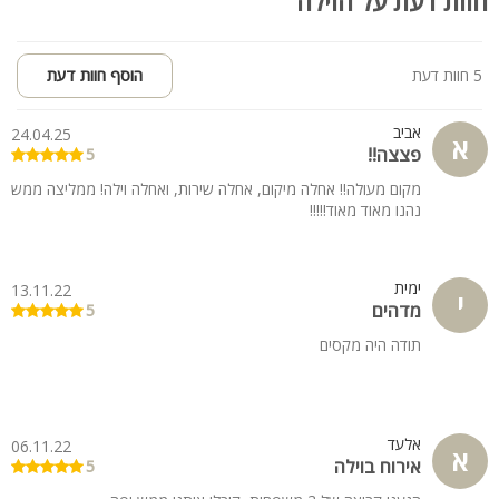
חוות דעת על הוילה
ארוחת בוקר שבת.
סעודה שלישית
ארוחות שף פרטי
5 חוות דעת
הוסף חוות דעת
קהל יעד:
אביב
24.04.25
נופש משפחות, קבוצות, ימי הולדת, ערבי גיבוש, אירוח על בסיס יומי,
א
פצצה!!
5
הצעות נישואין, בריתות 7 ברכות, לינה עד 30 אורחים כולל מזרנים
מקום מעולה!! אחלה מיקום, אחלה שירות, ואחלה וילה! ממליצה ממש
נהנו מאוד מאוד!!!!!
ימית
13.11.22
י
מדהים
5
תודה היה מקסים
אלעד
06.11.22
א
אירוח בוילה
5