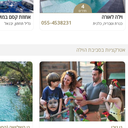
4
חדרים
וילה לאורה
אחוזת קסם במו
055-4538231
כנרת וטבריה, כלנית
גליל תחתון, יבנאל
אטרקציות בסביבת הוילה
גן גורו
גן השלושה (הסח