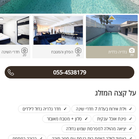
גלריה כללית
הסלון והמטבח
חדרי השינה
20
26
39
055-4538179
על קצה המזלג
וילת אירוח בעלת 7 חדרי שינה
חדר גלריה גדול לילדים
פינת אוכל ענקית
סלון + מטבח מאובזר
יציאה מהוילה למפרסת שמש גדולה
בצמוד לוילה קיימת בית כנסת עם ספר תורה
בריכה במתחם