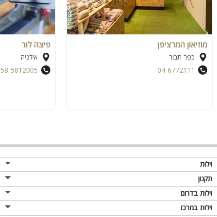
מוזיאון המרציפן
פיצה לור
כפר תבור
אילניה
058-5812005
04-6772111
וילות
תקנון
וילות בדרום
וילות במרכז