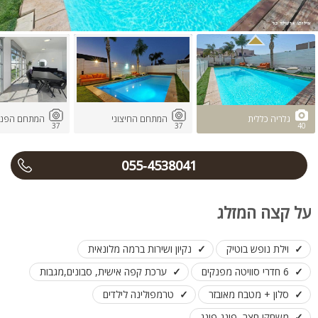
גלריה כללית
המתחם החיצוני
המתחם הפני
37
37
40
055-4538041
על קצה המזלג
וילת נופש בוטיק
נקיון ושירות ברמה מלונאית
6 חדרי סוויטה מפנקים
ערכת קפה אישית, סבונים,מגבות
סלון + מטבח מאובזר
טרמפולינה לילדים
משחקי חצר, פינג פונג