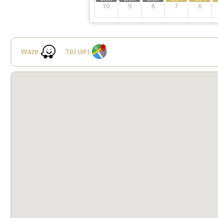
10
9
8
7
6
 בנויה ומגודרת
עשועים לילדים (בית
ניווט גוגל
Waze
מי גיבוש ואירועי בוטיק יוקרתיים עד 80 איש (מוזיקת רקע בלבד).