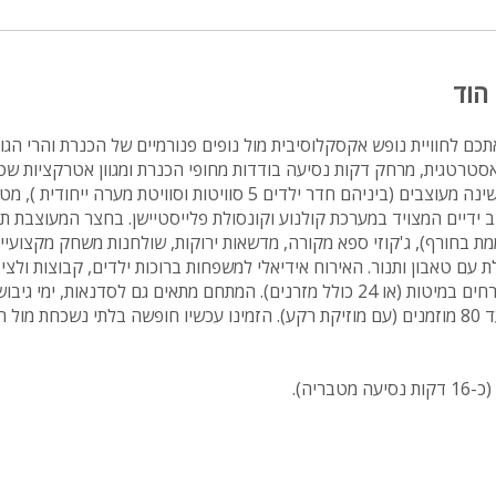
הוד
כם לחוויית נופש אקסקלוסיבית מול נופים פנורמיים של הכנרת והרי הגול
סטרטגית, מרחק דקות נסיעה בודדות מחופי הכנרת ומגוון אטרקציות שט
המפוארת כוללת 8 חדרי שינה מעוצבים (ביניהם חדר ילדים 5 סוויטות וסוויטת מערה 
 ידיים המצויד במערכת קולנוע וקונסולת פלייסטיישן. בחצר המעוצבת תי
ת בחורף), ג'קוזי ספא מקורה, מדשאות ירוקות, שולחנות משחק מקצועיים
ת עם טאבון ותנור. האירוח אידיאלי למשפחות ברוכות ילדים, קבוצות ולצי
אפשרות לינה לעד 18 אורחים במיטות (או 24 כולל מזרנים). המתחם מתאים גם לסדנאות, 
פה בארץ!
בריה).
ות שמע חיצוניות