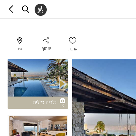
שיתוף
מפה
אהבתי
2/40
גלריה כללית
40