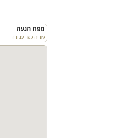
המתחם החיצוני והנוף ה
חצר מטופחת מול נוף עוצר
מפת הגעה
עץ, מגלשה ונדנדות), פינת BBQ על גז, ג'קוזי ספא מחומם, עמדת טאבון סאג' מקצועית ותנור פיצו
פוריה כפר עבודה
קהל יעד:
מותאם לציבור הדתי (בית