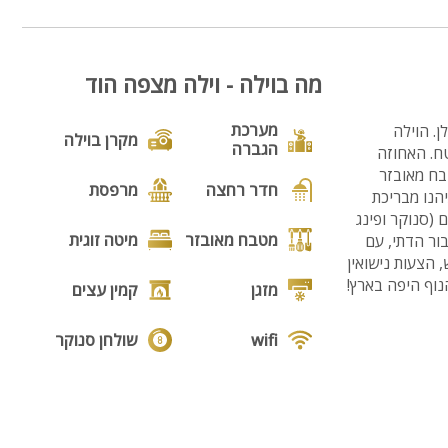
מה בוילה - וילה מצפה הוד
מערכת
ן. הוילה
מקרן בוילה
הגברה
ח. האחוזה
ייחודית ), מטבח מאובזר
חדר רחצה
מרפסת
הנו מבריכת
 (סנוקר ופינג
מטבח מאובזר
מיטה זוגית
בור הדתי, עם
ימי גיבוש, הצעות נישואין
מזגן
קמין עצים
wifi
שולחן סנוקר
משחקייה
בריכה
לילדים
בריכה
גקוזי