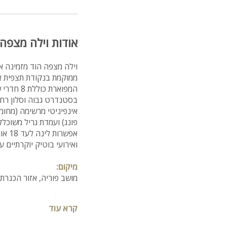
אודות וילה מצפה 
וילה מצפה הוד מזמינה את
ממוקמת בנקודת תצפית א
בסטנדרט גבוה וסלון רחב
אינפיניטי מרשימה (מחוממ
פונג) ועמדת גריל משוכלל
ואירועי בוטיק יוקרתיים עד 80 מוזמנים (עם מוזיקת רקע). הזמינו עכשיו חופשה בלתי נשכחת מול הנוף הי
מיקום:
מושב פוריה, אזור הכנרת (כ-16 דקות נסיעה מט
כדאי לדעת:
קרא עוד
מכבדים שוברי "מילואים"
חל איסור על הכנסת מערכ