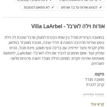
לנופש ואירוח עד 12 אורחים
לא מתאים למסיבות
אודות וילה לארבל - Villa LaArbel
במושבה הציורית מגדל בין שפת הכנרת למצוק ארבל שוכנת לה וילת
נופש ואירוח מרהיבה המונה 4 חדרי שינה, מטבח מאובזר במלואו,
סלון יוקרתי וחצר יפייפיה עם בריכה ונוף משגע, פינת מנגל, טניס
שולחן ועוד. אתם מוזמנים להכיר את וילה לארבל- LaArbel, לחופשת
משפחות ואירוח יוקרתי. מתחם הוילה מגודר וישנה פרטיות מלאה
לאורחים.
מיקום
:
מושבה מגדל
קרוב לכנרת
מספר חדרים:
4 חדרים
קרא עוד
2 חדרי רחצה עם מקלחת ושירותים