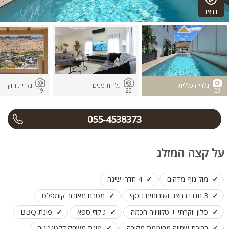
וידאו
גלריה כללית
גלרית פנים
גלרית חוץ
19
23
23
055-4538373
על קצה המזלג
מול נוף מדהים
4 חדרי שינה
3 חדרי רחצה ושירותים נוסף
מטבח מאובזר קומפלט
סלון יוקרתי + טלוויזיה חכמה
ג'קוזי ספא
פינת BBQ
בריכת שחייה מחוממת מקורה
פינת משחק לקטנטנים