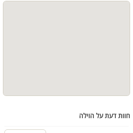
*מיטה מתקפלת או לול יסופקו בהתאם למידת הצורך
חדרי שינה
חוות דעת על הוילה