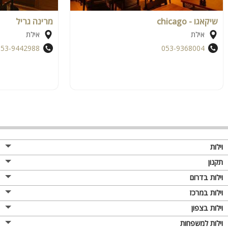
שיקאגו - chicago
מרינה גריל
אילת
אילת
053-9442988
053-9368004
וילות
תקנון
וילות בדרום
וילות במרכז
וילות בצפון
וילות למשפחות