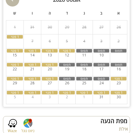
מידע נוסף:
א
ב
ג
ד
ה
ו
ש
אין כניסה לבעלי חיים
לא ניתן לעשן בתוך הוילה
1
31
30
29
28
27
26
בית כנסת במרחק 5 דקות
במתחם ישנו חניה פרטית וחניה ציבורית חופשית צמוד לוילה
8
7
6
5
4
3
2
15
14
13
12
11
10
9
22
21
20
19
18
17
16
29
28
27
26
25
24
23
5
4
3
2
1
31
30
מפת הגעה
אילת
ניווט גוגל
Waze