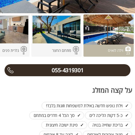
וילה לואיס
מתחם החצר
גלרית פנים
8
18
23
055-4319301
על קצה המזלג
וילת נופש חדשה באילת למשפחות וזוגות בלבד!
כ-5 דקות הליכה לים
סך הכל 4 חדרים במתחם
בריכת שחייה בנויה
פינת ישיבה חיצונית
חניה ציבורית לאורחים
לינה עד 8 אורחים