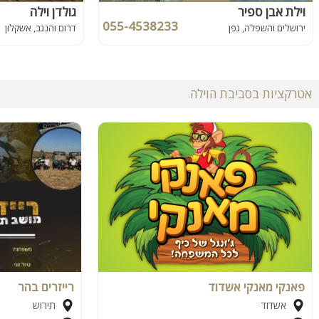
וילת אבן ספיר
גולדן וילה
055-4538233
ירושלים והשפלה, גפן
דרום והנגב, אשקלון
אטרקציות בסביבת הוילה
פאנקי מאנקי אשדוד
רייזרים בהר
אשדוד
תירוש