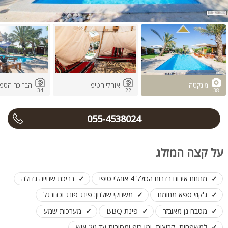
מונקטה
אוהלי הטיפי
הבריכה הספ
34
22
38
055-4538024
על קצה המזלג
מתחם אירוח בדרום הכולל 4 אוהלי טיפי
בריכת שחייה גדולה
ג'קוזי ספא מחומם
משחקי שולחן: פינג פונג וכדורגל
מטבח גן מאובזר
פינת BBQ
מערכות שמע
למשפחות, קבוצות, ימי כיף ומסיבות עד 20 איש