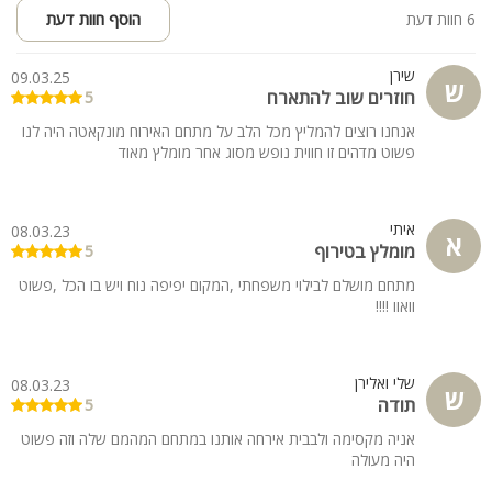
6 חוות דעת
הוסף חוות דעת
שירן
09.03.25
ש
חוזרים שוב להתארח
5
אנחנו רוצים להמליץ מכל הלב על מתחם האירוח מונקאטה היה לנו
פשוט מדהים זו חווית נופש מסוג אחר מומלץ מאוד
איתי
08.03.23
א
מומלץ בטירוף
5
מתחם מושלם לבילוי משפחתי ,המקום יפיפה נוח ויש בו הכל ,פשוט
וואוו !!!!
שלי ואלירן
08.03.23
ש
תודה
5
אניה מקסימה ולבבית אירחה אותנו במתחם המהמם שלה וזה פשוט
היה מעולה