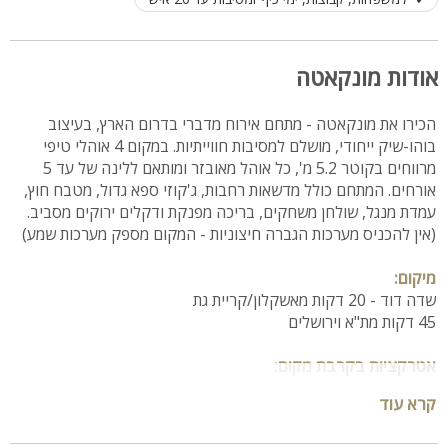
אודות מונקאטה
הכירו את מונקאטה - מתחם אירוח מדברי בדרום הארץ, בעיצוב
בוהו-שיק ייחודי, מושלם למסיבות חווייתיות. במקום 4 אוהלי טיפי
מרווחים בקוטר 5.2 מ', כל אוהל מאובזר ומותאם ללינה של עד 5
אורחים. המתחם כולל מדשאות רחבות, ג'קוזי ספא גדול, מטבח חוץ,
עמדת מנגל, שולחן משחקים, בריכה מפנקת ודקלים ירוקים מסביב.
(אין להכניס מערכות הגברה חיצוניות - המקום מספק מערכות שמע)
מיקום:
שדה דוד - 20 דקות מאשקלון/קריית גת
45 דקות מת"א וירושלים
אטרקציות בקרבת מקום:
צניחה חופשית, טיסות בכדור פורח, מערות בית גוברין, אשקלונה
קרא עוד
יחידות במתחם: