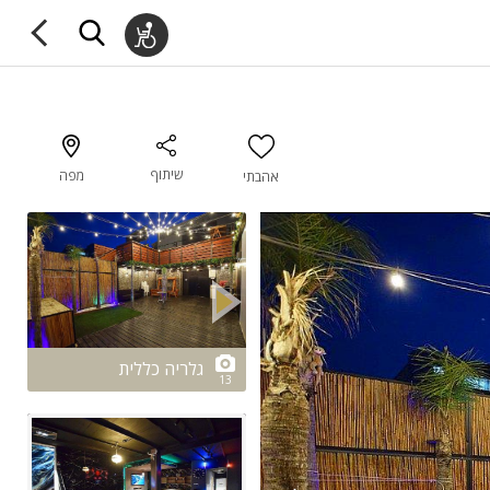
שיתוף
מפה
אהבתי
2/13
גלריה כללית
13