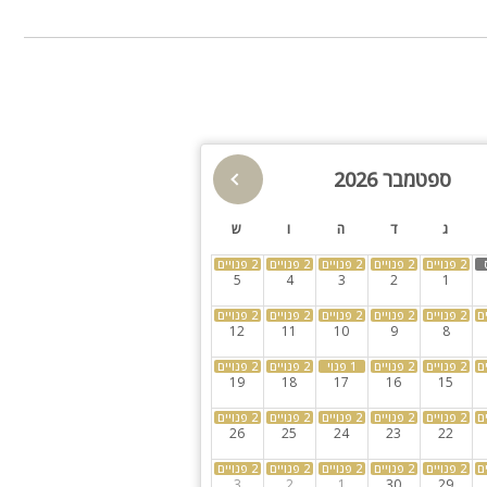
ד עם כניסה פרטית או ליהנות מהמתחם כולו יחד לאירועים עד 150 משתתפים ואפשרות
גקוזי
מנגל
פינת מנגל
פינות ישיבה
תאורת גן
גינה
ספטמבר 2026
בריכת זרמים
הוט טאב
ג
ד
ה
ו
ש
סאונה
חצר
5
4
3
2
1
ספא
קבוצות גדולות
12
11
10
9
8
למסיבות
19
18
17
16
15
26
25
24
23
22
3
2
1
30
29