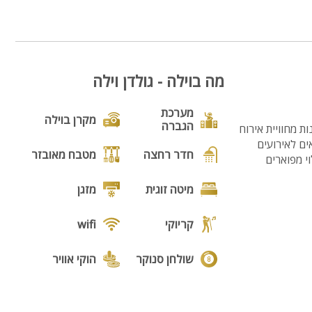
מה בוילה - גולדן וילה
מערכת
מקרן בוילה
הגברה
יהנות מחוויית אירוח
ים לאירועים
חדר רחצה
מטבח מאובזר
י מפוארים
מיטה זוגית
מזגן
קריוקי
wifi
שולחן סנוקר
הוקי אוויר
פלייסטיישן
חדר קריוקי