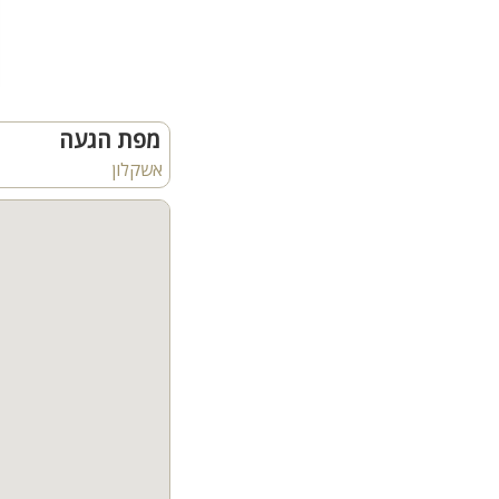
בר מעוצב ומקרר לשירות 
עמדת מנגל נוספת במתחם
חדרי רחצה ושירותים נוס
תאורת לייזרים ואפקטים 
מפת הגעה
אצלנו תוכלו לחגוג כל ס
מסיבות רווקים ורווקות, י
אשקלון
הצעות נישואין, התארגנו
חבילות מיוחדות באמצע
חבילת GOLDEN
בחירה בין קומת הקרקע 
DJ מקצועי כלול בחבילה
מערכת הגברה ותאורה מק
מחיר: 80 ₪ לאדם (לפי 80 משתתפים)
חבילת PREMIUM
בחירה בין קומת הקרקע 
מערכת הגברה ותאורה מק