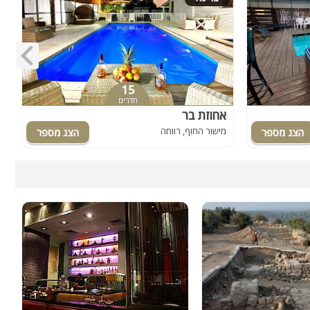
15
חדרים
אחוזת בר
א
מישור החוף, רווחה
מ