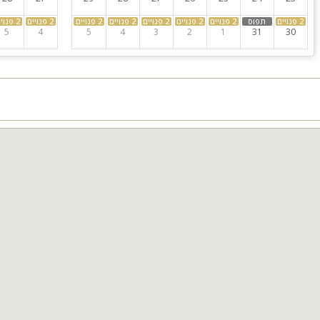
האורחים
 הגג
5
4
5
4
3
2
1
31
30
פים לנוחות מלאה
מיוחדים לפי קצב המוזיקה
וג של אירוע
מי הולדת, בר ובת מצווה, חינות, שבתות חתן, הפרשות חלה, ערבי חברה, ימ
ת כלה, נופש משפחות וערבי חברים.
 השבוע
לקומה העליונה
צועית
לקומה העליונה
צועית