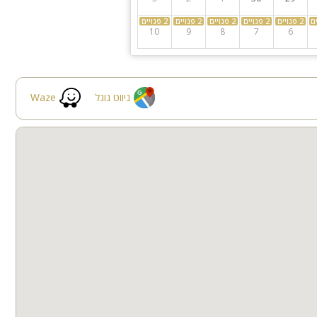
10
9
8
7
6
ניווט גוגל
Waze
י גיבוש, השקות,