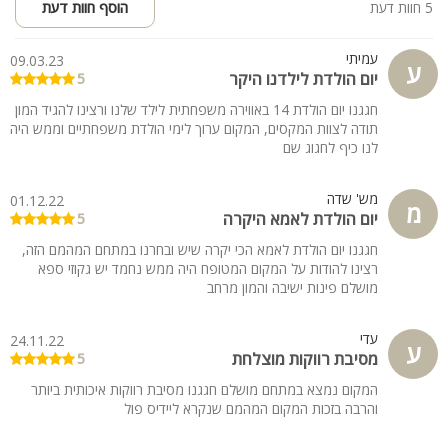
5 חוות דעת
הוסף חוות דעת
עמיתי
09.03.23
ע
יום הולדת לילדנו היקר
5
חגגנו יום הולדת 14 באווירה משפחתית לילד שלנו ורצינו להגיד המון
תודה לצוות המקסים, המקום ערוך לימי הולדת משפחתיים וממש היה
לנו כיף לחגוג שם
מש' שדה
01.12.22
מ
יום הולדת לאמא היקרה
5
חגגנו יום הולדת לאמא הכי יקרה שיש ובחרנו במתחם המהמם הזה,
רצינו להודות על המקום המטופח היה ממש נחמד יש גקוזי ספא
מושלם פינות ישיבה והמון מרחב
עדי
24.11.22
ע
מסיבת רווקות מוצלחת
5
המקום נמצא במתחם מושלם חגגנו מסיבת רווקות איכותית ביותר
והרבה בזכות המקום המהמם שנקרא ליידיס פול