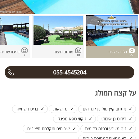
גלריה כללית
מתחם חיצוני
בריכת שחייה
7
10
27
055-4545204
על קצה המזלג
מתחם קיץ מול נוף מדהים
מדשאות
בריכת שחייה
ריהוט גן איכותי
ג'קוזי ספא מפנק
נוף משגע ובריזה חלומית
שירותים ומקלחת חיצוניים
לא מתאים למסיבת רווקים