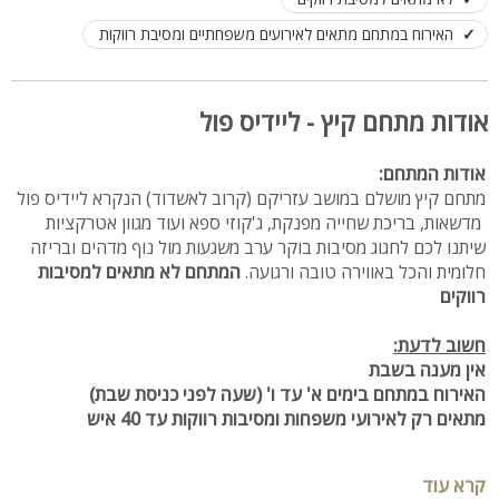
האירוח במתחם מתאים לאירועים משפחתיים ומסיבת רווקות
אודות מתחם קיץ - ליידיס פול
אודות המתחם:
מתחם קיץ מושלם במושב עזריקם (קרוב לאשדוד) הנקרא ליידיס פול
מדשאות, בריכת שחייה מפנקת, ג'קוזי ספא ועוד מגוון אטרקציות
שיתנו לכם לחגוג מסיבות בוקר ערב משגעות מול נוף מדהים ובריזה
חלומית והכל באווירה טובה ורגועה.
המתחם לא מתאים למסיבות
רווקים
חשוב לדעת:
אין מענה בשבת
האירוח במתחם בימים א' עד ו' (שעה לפני כניסת שבת)
מתאים רק לאירועי משפחות ומסיבות רווקות עד 40 איש
מיקום:
קרא עוד
מושב עזריקם קרוב לאשדוד, באר טוביה וקריית מלאכי