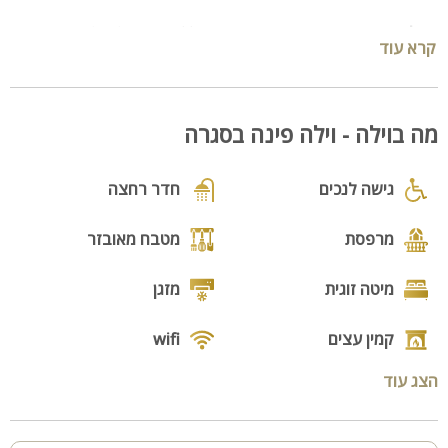
הוילה המשפחתית
:
המתחם המרכזי כולל חדר אוכל, סלון אירוח
קרא עוד
גדול, מטבח מאובזר לגמרי, מסך LCD עם חיבור ל-YES ומיזוג אוויר.
4 חדרי הוילה מאובזרים במיטות זוגיות, חדרי רחצה + שירותים
פרטיים, שידות אחסון ופינות ישיבה.
חצר פרטית סגורה עם שער הכוללת 2 ג'קוזי ספא מפנקים
מה בוילה - וילה פינה בסגרה
מיני וילה
: 3 חדרי שינה ו-3 חדרי רחצה, סלון ומטבח מאובזר. מרפסת
עם ג'קוזי ספא פרטי (יש אפשרות לפתוח ולסגור את המרפסת בהתאם
גישה לנכים
חדר רחצה
למזג האוויר)
מרפסת
מטבח מאובזר
3 הצימרים:
מאובזרים בחדר שינה, פינת ישיבה, מטבחון מאובזר
וחדר רחצה.
מיטה זוגית
מזגן
מתחם חיצוני:
החצר מטופחת בפרחי נוי, צמחייה עשירה, מדשאות
קמין עצים
wifi
ופסלים. בריכת שחייה (מחוממת ומקורה בחודשי החורף), שולחן
ביליארד מקצועי, שולחן פינג פונג, כדורסל אלקטרוני, פינות
הצג עוד
ישיבה, גן שעשועים גדול עם מגלשות, נדנדות ועוד.
שולחן סנוקר
wii
קהל יעד
: משפחות, קבוצות, אירועים, ימי כיף, גיבוש ועוד. מתאים
גימבורי
משחקייה לילדים