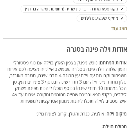
ג'קוזי ספא מקורה + בריכת שחייה (מחוממת ומקורה בחורף)
מתקני שעשועים לילדים
שולחן ביליארד, פינג פונג וכדורסל אלקטרוני
לינה עד 45 איש
הצג עוד
אודות וילה פינה בסגרה
אודות המתחם:
נופש מפנק בצפון הארץ בוילה עם נוף פסטורלי
והמון שלווה. וילה פינה בסג'רה שבמושב אילנייה מציעה לכם אירוח
משפחות וקבוצות עם וילת עץ המונה 4 חדרי שינה, מטבח מאובזר,
סלון מרווח, מיני וילה עם 3 חדרי שינה ובנוסף 3 צימרים מעץ. סך
הכל במתחם 10 חדרי שינה! בנוסף תוכלו ליהנות מפינת משחק
לילדים, ג'קוזי ספא ובריכת שחייה מחוממת ומקורה. אירוח עד 45
איש. מסביב לוילה תוכלו ליהנות ממגוון אטרקציות למשפחות.
מיקום וילה:
אילניה, כנרת והגולן, קרוב לצומת גולני
תכולת הוילה: