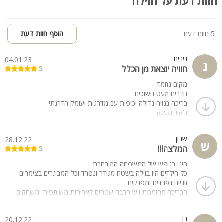
חוות דעת על הוילה
הוט טאב
סאונה
5 חוות דעת
הוסף חוות דעת
נירית
04.01.23
נ
חוויה יוצאת מן הכלל
5
מקום נחמד.
חדרים מעט חשוכים.
בריכה בנויה גדולה וכיפית עם מדרגות ועומק הדרגתי .
ג'קוזי מפנק.
מצויד ברמה גבוהה - ממגבות ועד כלים, עוגות שוקולדים וחלב
במקרר להכנת הקפה.
שרון
28.12.22
כל בקשה נענית באדיבות.
ש
המלצה!!!
5
יש פיצריה עם פיצות מעולות במתחם שפועלת בשעות הערב
המוקדמות, וניתן להזמין.
הינו בנופש של המשפחה המורחבת
אילניה - מושב בין עפולה לטבריה, יש מכולת מקומית. בית כנסת עם
כל הילדים היו בוילה בשטח מגודר ונפרד וכל המבוגרים בצימרים
מניין ביישוב הדתי הסמוך שדה אילן.
זוגיים נפרדים ומפנקים.
הבריכה מחוממת ויש הרבה שטחים לארוחות משותפות ומשחקים
לילדים.
היה נהדר
רן
20.12.22
מומלץ !!!