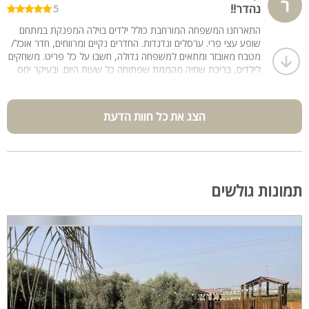
ר
נהדר!!
5
התארחנו המשפחה המורחבת כולל ילדים בוילה המפנקת במתחם
שופע עצי פרי. ערסלים ונדנדות. החדרים נקיים ומרווחים, חדר אוכל/
מטבח מאובזר ומתאים למשפחה גדולה, חשבו על כל פריט. משחקים
לילדים, בריכת שחיה מהממת שפתוחה כל שעות היום. ובעיקר יחס
נהדר ומסביר פנים של מושון בעל הבית .
לא לוותר על הפיצת בוטיק תוצרת הבית ( פיצה לור).
ממליצים בכל לב...
הצג את כל חוות הדעת
תמונות גולשים