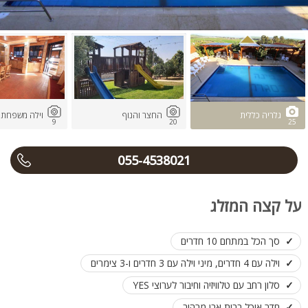
גלריה כללית
החצר והנוף
וילה משפחתי
9
20
25
055-4538021
על קצה המזלג
סך הכל במתחם 10 חדרים
וילה עם 4 חדרים, מיני וילה עם 3 חדרים ו-3 צימרים
סלון רחב עם טלוויזיה וחיבור לערוצי YES
חדר אוכל בבית אבן מרהיב