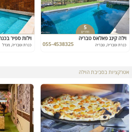
5
חדרים
וילה קינג פאלאס טבריה
וילות ספיר בכנר
055-4538325
כנרת וטבריה, טבריה
כנרת וטבריה, מגדל
אטרקציות בסביבת הוילה