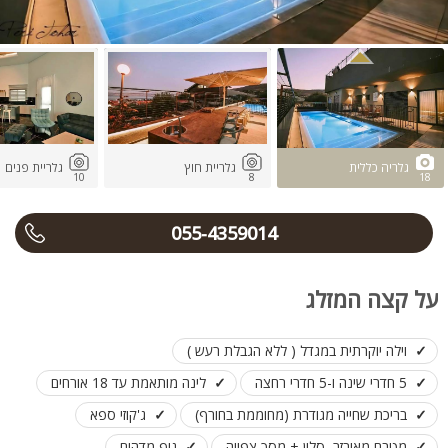
גלריה כללית
גלריית חוץ
גלריית פנים
10
8
18
055-4359014
על קצה המזלג
וילה יוקרתית במגדל ( ללא הגבלת רעש )
5 חדרי שינה ו-5 חדרי רחצה
לינה מותאמת עד 18 אורחים
בריכת שחייה מגודרת (מחוממת בחורף)
ג'קוזי ספא
מטבח מאובזר, סלון + מסך צפייה
נוף מדהים