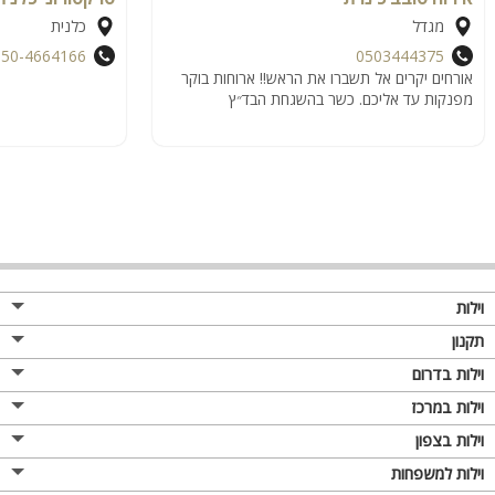
מגדל
כלנית
050-4664166
0503444375
אורחים יקרים אל תשברו את הראש!! ארוחות בוקר
מפנקות עד אליכם. כשר בהשגחת הבד״ץ
וילות
תקנון
וילות בדרום
וילות במרכז
וילות בצפון
וילות למשפחות