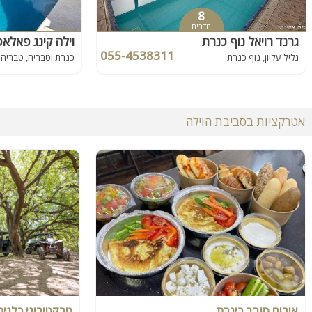
8
חדרים
גרנד רויאל נוף כנרת
וילה קינג פאלא
055-4538311
גליל עליון, נוף כנרת
כנרת וטבריה, טבריה
אטרקציות בסביבת הוילה
אירוח סובב כינרת
טרקטורוני כלנית