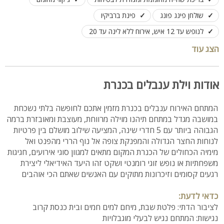
שולחן פינג פונג
פינת ברביקיו
לנופש עד 12 איש, אירוח ללא לינה עד 20
הצג עוד
אודות וילת ענבלים בכנרת
המתחם האירוח ענבלים בכנרת מזמין אתכם לחופשה בלתי נשכחת
במושבה מגדל במתחם תיהנו מוילה מרווחת, מעוצבת ומאובזרת ברמה
הגבוהה ביותר עם 5 חדרי שינה, המציעה שילוב מושלם בין פרטיות
לנוחות החצר הגדולה והמפנקת צופה אל נוף הררי מהפנט ואל
מימיה הכחולים של הכנרת המקום מתאים למגוון סוגי אירועים, חגיגות
משפחתיות או נופש זוגי רומנטי ושקט זהו היעד האידיאלי ליצירת
רגעים קסומים וזיכרונות מתוקים עם האנשים שאתם הכי אוהבים
כדאי לדעת:
לציבור הדתי: פלטת שבת, מיחם למים חמים ובית כנסת קרוב
נגישות: המתחם נגיש לבעלי מוגבלויות