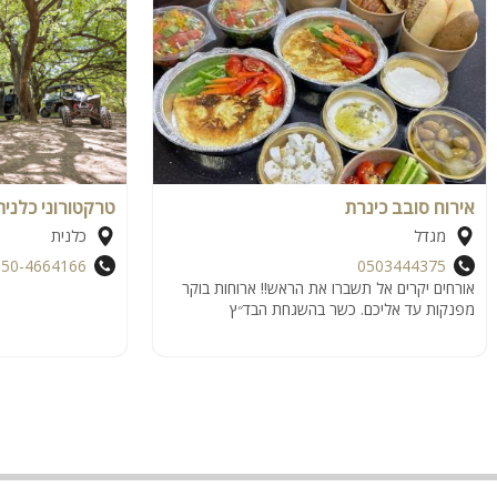
אירוח סובב כינרת
טרקטורוני כלנית
מגדל
כלנית
050-4664166
0503444375
אורחים יקרים אל תשברו את הראש!! ארוחות בוקר
מפנקות עד אליכם. כשר בהשגחת הבד״ץ