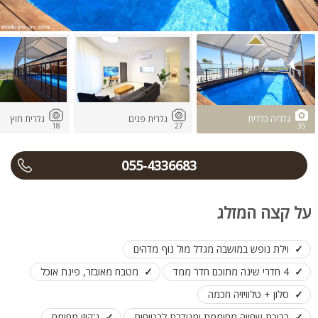
גלריה כללית
גלרית פנים
גלרית חוץ
18
27
35
055-4336683
על קצה המזלג
וילת נופש במושבה מגדל מול נוף מדהים
4 חדרי שינה מתוכם חדר ממד
מטבח מאובזר, פינת אוכל
סלון + טלוויזיה חכמה
בריכת שחייה מחוממת ומגודרת לבטיחות
ג'קוזי מחומם