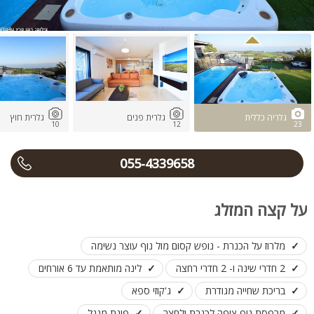
גלריה כללית
גלרית פנים
גלרית חוץ
10
12
23
055-4339658
על קצה המזלג
מלרוז על הכנרת - נופש קסום מול נוף עוצר נשימה
2 חדרי שינה ו- 2 חדרי רחצה
לינה מותאמת עד 6 אורחים
בריכת שחייה מגודרת
ג'קוזי ספא
מרפסת נוף צופה לכנרת ולחצר
פינת מנגל