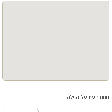
בריכת שחייה בגודל 5X3
ג'קוזי ספא מרהיב
חצר
מרחב מוגן
פינת ברביקיו
פינות ישיבה
נוף עוצר נשימה לכנרת
מרחבי דשא
קהל יעד:
הוילה מתאימה לאירוח משפחה, זוג או 2 זוגות, ציבור דתי ועוד. הלינה
מותאמת עד 6 אורחים
חוות דעת על הוילה