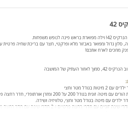
ס 42
פינה לנופש משפחות.
9 חדרי שינה, סלון גדול ומפואר באבזור מלא ופרקטי, חצר עם בריכת שחיה פרטית ע
פנק מחכים לארח אתכם!
אזור העתיק של המושבה
:
ת בגודל מטר וחצי
במפלס השני קיים סוויטת הורים עם מיטה זוגית בגודל 200 על 200 ומזרן אור
ר ילדים עם מיטה בגודל מטר וחצי, טלוויזיה ושידה.
רים וחדר ילדים.
 שידות, מסך LCD 42 אינץ' עם חבילת ערוצי YES