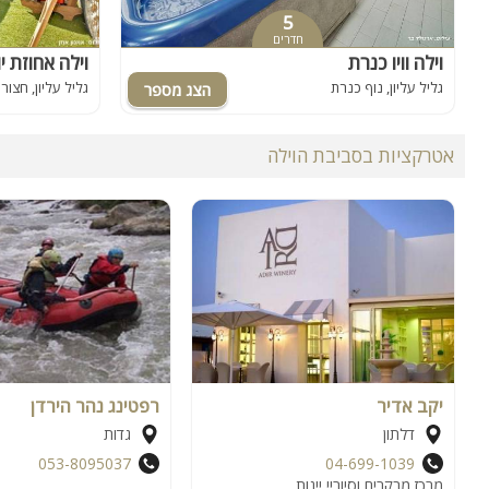
5
חדרים
וילה וויו כנרת
וילה אחוזת י
גליל עליון, נוף כנרת
גליל עליון, חצור
אטרקציות בסביבת הוילה
יקב אדיר
רפטינג נהר הירדן
דלתון
גדות
053-8095037
04-699-1039
מרכז מבקרים וסיוריי יינות