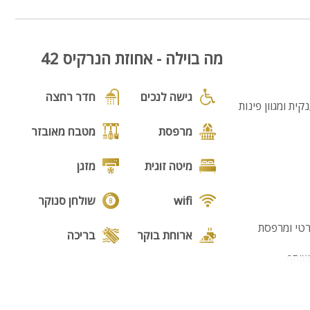
8
מה בוילה - אחוזת הנרקיס 42
גישה לנכים
חדר רחצה
נקית ומגוון פינות
מרפסת
מטבח מאובזר
מיטה זוגית
מזגן
wifi
שולחן סנוקר
תופדי, חדר רחצה פרטי ומרפסת
ארוחת בוקר
בריכה
גקוזי
נוף
מנגל
פינת מנגל