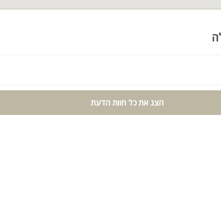
פחות, זוגות, קבוצות, וועדי עובדים וציבור דתי עד 22 נופשים כולל לינה.
יסור להכניס למתחם מערכות הגברה.
ה
הצג את כל חוות הדעת