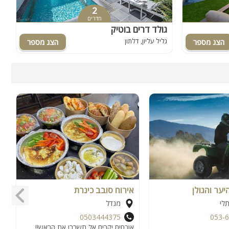
2
חדרים
גולד דרים בוטיק
ו
גליל עליון, דלתון
ג
יער והגולן
אירוח סובב כינרת
ה
לי
מגדל
0503444375
053-
אורחים יקרים אל תשברו את הראש!!