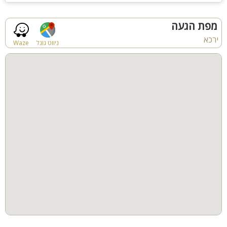
המתחם החיצוני:
בריכה (מחוממת בחורף) 50 מטר מרובע
מפת הגעה
בריכת ילדים (מחוממת בחורף) ופעוטות
ירכא
הבריכות מגודרות ובטיחותיות + 2 מפלי מים
ניווט גוגל
Waze
עם גג נפתח ונסגר (מתאים לכל עונות השנה) מעל שתי הבריכות.
ג'קוזי ספא גדול ל-9 אנשים
בריכת מעיין עם דגי נוי ולוטוס עם גשר מעל ומקום ישיבה
פינת מנגל מקצועית עם משטח עבודה
מטבח חוץ הכולל: 2 מקררים, תנור אפייה, כיריים לבישול, 2 מקפיאים
גדולים, קומקום חשמלי, מיקרוגל, מיחם מים ופינת קפה.
משחקייה הכוללת
: שולחן סנוקר, שולחן טניס, שולחן כדורגל, הוקי
אוויר, פינג פונג
לאורחי המתחם חניה פרטית ופרטיות מוחלטת
שולחנות אוכל ענקיים
שירותי אורחים חיצוניים
מגוון פינות ישיבה וערסלים
מיטות שיזוף
3 צמחיות נוי קסומות
מפל נוסף בבריכת הדגים על הסלעים