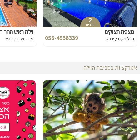
2
חדרים
מצפה הצוקים
וילה ראש ההר רי
055-4538339
גליל מערבי, ירכא
גליל מערבי, ירכא
אטרקציות בסביבת הוילה