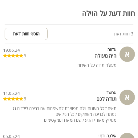
קהל יעד:
המתחם מושלם לנופש משפחות, קבוצות, ימי כיף וגיבוש
חוות דעת על הוילה
לינה מותאמת עד 25 איש ולאירוח ללא לינה במתחם הבריכה עד 50
איש
3 חוות דעת
הוסף חוות דעת
אדווה
19.06.24
א
היה מעולה
5
מעולה תודה על האירוח
אסעד
11.05.24
א
תודה לכם
5
תאים לכל העונות וילה מפוארת למשפחות עם בריכה לילדים גג
נפתח לבריכה משחקים לכל הגילאים
ממליץ מאוד להגיע לשם המארחיםמקסימים
אילנה ורמי
05.05.24