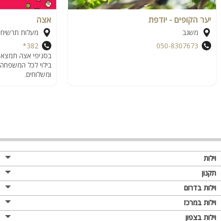
יער הקופים - יודפת
אצה
משגב
מעלות תרשיחא
382*
050-8307673
בסניפי אצה תמצאו 
ומשלוחים.
וילות
תקנון
וילות בדרום
וילות במרכז
וילות בצפון