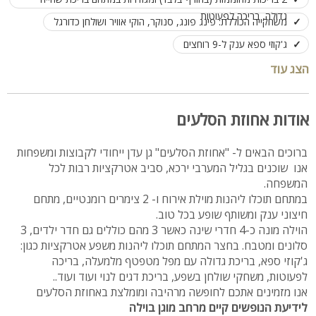
גדולה, בריכה לפעוטות
משחקייה הכוללת: פינג פונג, סנוקר, הוקי אוויר ושולחן כדורגל
ג'קוזי ספא ענק ל-9 רוחצים
גג הבריכה נפתח ונסגר (מתאים לכל עונות השנה)
הצג עוד
מתקן כדורסל
מפלי מים, בריכת דגים לנוי
שירותים חיצוניים
2 מטבחים אחד בוילה ואחד חיצוני
אודות אחוזת הסלעים
פינת BBQ מקצועית עם משטח עבודה
ברוכים הבאים ל- "אחוזת הסלעים" גן עדן ייחודי לקבוצות ומשפחות
לנופש עד 25 איש ואירוח עד 50 איש
אנו שוכנים בגליל המערבי ירכא, סביב אטרקציות רבות לכל
המשפחה.
במתחם תוכלו ליהנות מוילת אירוח ו- 2 צימרים רומנטיים, מתחם
חיצוני ענק ומשותף שופע בכל טוב.
הוילה מונה כ-4 חדרי שינה כאשר 3 מהם כוללים גם חדר ילדים, 3
סלונים ומטבח. בחצר המתחם תוכלו ליהנות משפע אטרקציות כגון:
ג'קוזי ספא, בריכת גדולה עם מפל מטפטף מלמעלה, בריכה
לפעוטות, משחקי שולחן בשפע, בריכת דגים לנוי ועוד ועוד..
אנו מזמינים אתכם לחופשה מרהיבה ומומלצת באחוזת הסלעים
לידיעת הנופשים קיים מרחב מוגן בוילה