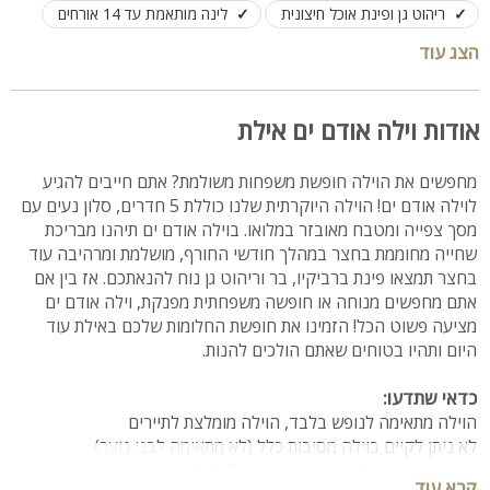
ריהוט גן ופינת אוכל חיצונית
לינה מותאמת עד 14 אורחים
הצג עוד
אודות וילה אודם ים אילת
מחפשים את הוילה חופשת משפחות משולמת? אתם חייבים להגיע
לוילה אודם ים! הוילה היוקרתית שלנו כוללת 5 חדרים, סלון נעים עם
מסך צפייה ומטבח מאובזר במלואו. בוילה אודם ים תיהנו מבריכת
שחייה מחוממת בחצר במהלך חודשי החורף, מושלמת ומרהיבה עוד
בחצר תמצאו פינת ברביקיו, בר וריהוט גן נוח להנאתכם. אז בין אם
אתם מחפשים מנוחה או חופשה משפחתית מפנקת, וילה אודם ים
מציעה פשוט הכל! הזמינו את חופשת החלומות שלכם באילת עוד
היום ותהיו בטוחים שאתם הולכים להנות.
כדאי שתדעו:
הוילה מתאימה לנופש בלבד, הוילה מומלצת לתיירים
לא ניתן לקיים בוילה מסיבות כלל (לא מתאימה לבני נוער)
הזמנת נופש בוילה מותנת במינימום 2 לילות ומעלה
קרא עוד