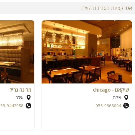
אטרקציות בסביבת הוילה
שיקאגו - chicago
מרינה גריל
אילת
אילת
053-9442988
053-9368004