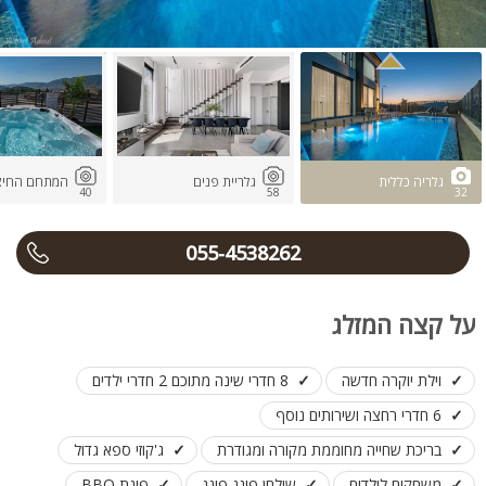
גלריה כללית
גלריית פנים
המתחם החיצו
40
58
32
055-4538262
על קצה המזלג
וילת יוקרה חדשה
8 חדרי שינה מתוכם 2 חדרי ילדים
6 חדרי רחצה ושירותים נוסף
בריכת שחייה מחוממת מקורה ומגודרת
ג'קוזי ספא גדול
משחקים לילדים
שולחן פינג פונג
פינת BBQ