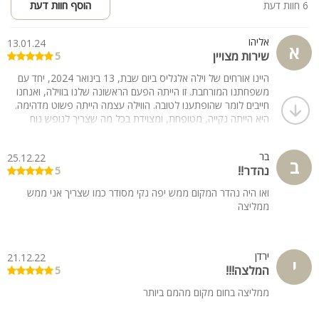
6 חוות דעת
הוסף חוות דעת
אליהו
13.01.24
א
שירות מצויין
5
היינו אורחים של וילה אלגליס ביום שבת, 13 בינואר 2024, יחד עם
משפחתנו המורחבת. זו הייתה הפעם הראשונה שלנו בווילה, ואנחנו
חייבים לומר שהופתענו לטובה. הווילה עצמה הייתה פשוט מדהימה.
היא הייתה נקייה, מטופחת, ומצוידת בכל מה שצריך לנופש נוח
ומפנק. החדרים היו מרווחים ומפנקים, והמטבח היה מאובזר היטב.
הבריכה של הווילה הייתה נקייה ומזמינה, והג'קוזי היה מפנק במיוחד.
בר
25.12.22
בילינו שעות ארוכות בבריכה ובג'קוזי, והיה לנו נהדר. המארח, היה
ב
נהדר!!
5
אדיב ושירותי ביותר. הוא ענה על כל השאלות שלנו ועזר לנו להפיק
את המרב מהשהייה שלנו בווילה. אנו ממליצים בחום על וילה אלגליס
ואו היה נהדר המקום ממש יפה נקי מסודר כמו שצריך אני ממש
לכל מי שמחפש מקום נופש מפנק ויוקרתי. אנחנו בטוחים שנחזור
ממליצה
לווילה בהקדם האפשרי.
ירדן
21.12.22
י
המלצה!!!
5
ממליצה בחום מקום מהמם ביותר