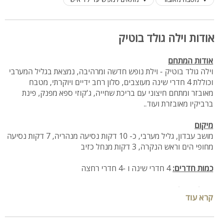
אודות וילה גולד בוטיק
אודות המתחם
וילה גולד בוטיק - וילת נופש חדשה ומרהיבה, נמצאת בגליל המערבי
וכוללת 4 חדרי שינה מעוצבים, סלון רחב ידיים ויוקרתי, מטבח
מאובזר ומתחם חיצוני עם בריכת שחייה, ג'קוזי ספא מפנק, פינת
ברביקיו מאובזרת ועוד..
מיקום
מושב עבדון, גליל מערבי, כ- 10 דקות נסיעה מנהריה, 7 דקות נסיעה
מחופי הים וראש הנקרה, 3 דקות מנחל כזיב
כמות חדרים:
4 חדרי שינה ו -4 חדרי רחצה
תכולת הוילה:
קרא עוד
סלון מרווח עם מסך LCD בגודל 65 אינץ' עם חיבור לYES
מטבח מאובזר הכולל: מקרר, תמי 4, פינת קפה, מיקרוגל, כיריים