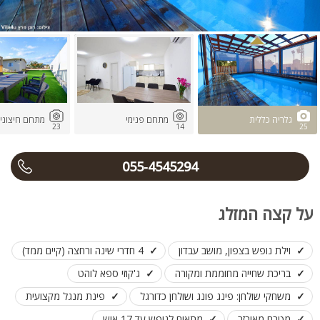
גלריה כללית
מתחם פנימי
מתחם חיצוני
23
14
25
055-4545294
על קצה המזלג
וילת נופש בצפון, מושב עבדון
4 חדרי שינה ורחצה (קיים ממד)
בריכת שחייה מחוממת ומקורה
ג'קוזי ספא לוהט
משחקי שולחן: פינג פונג ושולחן כדורגל
פינת מנגל מקצועית
מטבח מאובזר
מתאים לנופש עד 17 איש