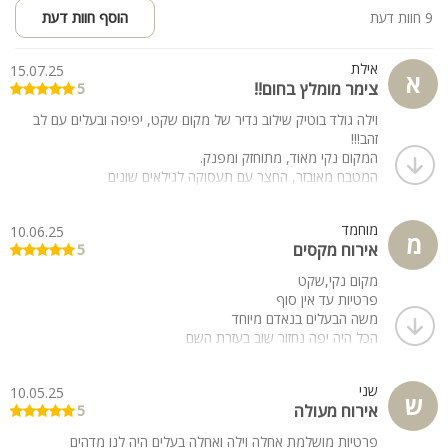
9 חוות דעת
הוסף חוות דעת
אילת
15.07.25
א
צימר מומלץ בחום!!
5
וילה גולד בוטיק שילוב נדיר של מקום שקט, יפיפה ובעלים עם לב
זהב!!!
המקום נקי מאוד, מתוחזק ומפנק.
המטבח מאובזר, החצר עם תעסוקה לגילאים שונים
בריכה וג'קוזי עם נוף פסטורלי.
מומלץ בחום.
מוחמד
10.06.25
מ
אירוח מקסים
5
כל הפינוקים במקום אחד!!!
מקום נקי,שקט
פרטיות עד אין סוף
משה הבעלים בנאדם מיוחד
הכל היה יפה נחזור שוב בעזרת השם
שני
10.05.25
ש
אירוח מעולה
5
פרטיות מושלמת אחלה וילה ואחלה בעלים היה לנו מדהים