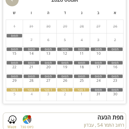
א
ב
ג
ד
ה
ו
ש
גינה
בריכה מקורה
1
31
30
29
28
27
26
הוט טאב
חצר
8
7
6
5
4
3
2
ספא
חדרי שינה
15
14
13
12
11
10
9
22
21
20
19
18
17
16
29
28
27
26
25
24
23
5
4
3
2
1
31
30
מפת הגעה
רחוב התמר 54 , עבדון
ניווט גוגל
Waze