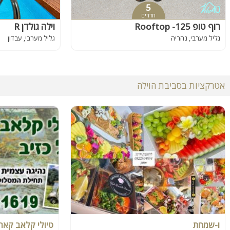
5
חדרים
רוף טופ 125- Rooftop
וילה גולדן R
גליל מערבי, נהריה
גליל מערבי, עבדון
אטרקציות בסביבת הוילה
ו-שמחת
טיולי קלאב קאר