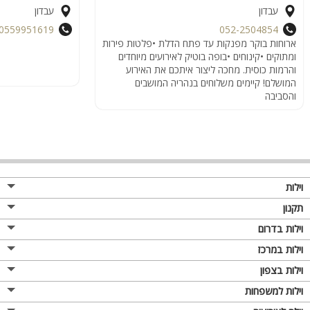
עבדון
עבדון
0559951619
052-2504854
ארוחות בוקר מפנקות עד פתח הדלת •פלטות פירות
ומתוקים •קינוחים •בופה בוטיק לאירועים מיוחדים
והרמות כוסית. מחכה ליצור איתכם את האירוע
המושלם! קיימים משלוחים בנהריה המושבים
והסביבה
וילות
תקנון
וילות בדרום
וילות במרכז
וילות בצפון
וילות למשפחות