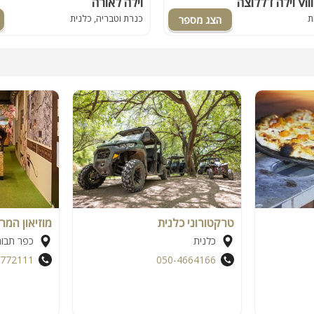
Ville d
וילה לאורה
ת
כנרת וטבריה, כלנית
טרקטורוני כלנית
מוזיאון המר
כלנית
כפר תבור
6772111
050-4664166