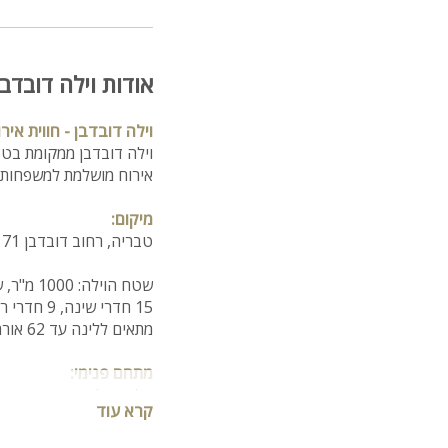
אודות וילה דובדב
וילה דובדבן - חווית איר
וילה דובדבן ממקומת בטבר
אירוח מושלמת למשפחות, 
מיקום:
טבריה, רחוב דובדבן 71
שטח הוילה: 1000 מ"ר, שטח בנוי: 500 מ"ר
15 חדרי שינה, 9 חדרי רחצה
מתאים ללינה עד 62 אורחים, אירועים עד 98 אורחים.
מתחם פנימי:
סלון גדול עם מערכת ישיבה ל20
קרא עוד
מסך טלוויזיה בגודל 45 אינץ' עם חיבור לHOT
מטבח מאובזר הכולל: מקרר,