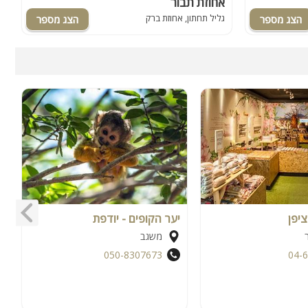
אחוזת תבור
ו
גליל תחתון, אחוזת ברק
כ
ציפן
יער הקופים - יודפת
י
משגב
050-8307673
04-
מ