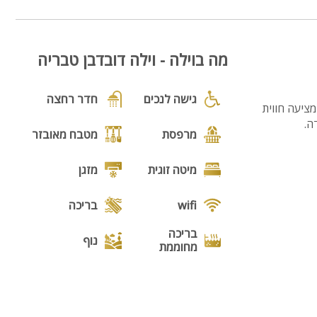
7
מה בוילה - וילה דובדבן טבריה
גישה לנכים
חדר רחצה
מציעה חווית
ה.
מרפסת
מטבח מאובזר
מיטה זוגית
מזגן
wifi
בריכה
בריכה
נוף
מחוממת
מנגל
פינת מנגל
פינות ישיבה
תאורת גן