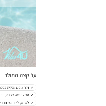
על קצה המזלג
וילת נופש ענקית בטבר
עד 62 איש ללינה, 98 אורחים לאירוע
לא מקבלים מסיבות רו