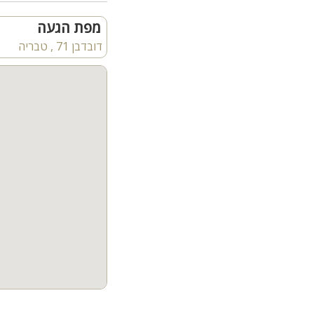
15 חדרי שינה עם מיטות יהודיות, חלק מהחדרים כולל תוספת מזרנים
9 חדרי רחצה פרטיים + 2 חדרי שירותים נפרדים
מפת הגעה
דובדבן 71 , טבריה
מתחם חיצוני:
בריכת שחייה פרטית - מח
חצר מטופחת עם פינות ישי
שולחן גינה נפתח ל30 סועדים
עמדת מנגל
מיטות שיזוף ושולחן פינג 
חשוב לדעת:
הוילה מתאימה לציבור הדת
נגישות לנכים - כניסה לל
אין קבלת מסיבות רועשות 
מקבלים בע"ח במקום בת
אסור לעשן בחדרים!