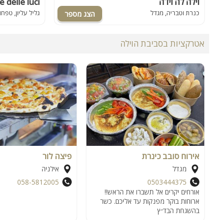
וילה לה וידה
וילה דללוצה elle luci
כנרת וטבריה, מגדל
גליל עליון, טפחו
אטרקציות בסביבת הוילה
אירוח סובב כינרת
פיצה לור
מגדל
אילניה
058-5812005
0503444375
אורחים יקרים אל תשברו את הראש!!
ארוחות בוקר מפנקות עד אליכם. כשר
בהשגחת הבד״ץ