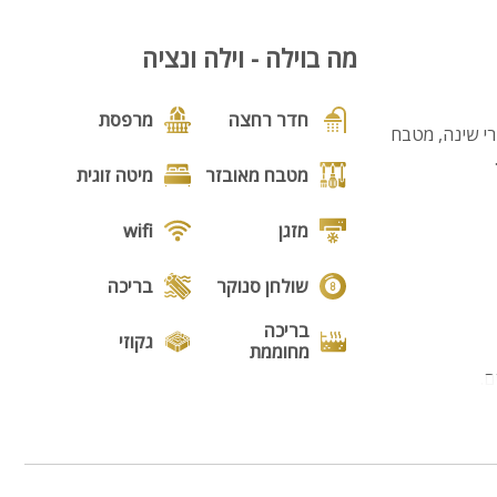
מה בוילה - וילה ונציה
חדר רחצה
מרפסת
כדאי מאוד שתכירו את וילה ונציה אילת וילה מעוצבת בטוב טעם, בעלת 4 חדרי שינה, מטבח
מטבח מאובזר
מיטה זוגית
מזגן
wifi
שולחן סנוקר
בריכה
בריכה
גקוזי
מחוממת
מנגל
פינת מנגל
פינות ישיבה
תאורת גן