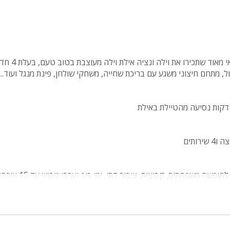
חופשה באילת? מצוין 
ל, מתחם חיצוני משגע עם בריכת שחייה, משחקי שולחן, פינת מנגל ועוד...
דקות נסיעה מהטיילת באילת
פשה משפחתית, קבוצות, ציבור דתי, ימי כיף וערבי גיבוש עד 15 אורחים.