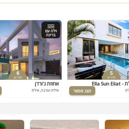
וילה עם
בריכה
6
5
חדרים
חדרים
אילת
אחוזת ג'ורדן
לת
אילת וערבה, אילת