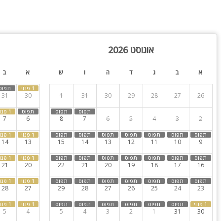
כולל: אינדוקציה, מקרר, מקפיא,מכונת קפה, תנור אפייה, מדיח כלים, כ
אוגוסט 2026
ר ושולחן פינג - פונג
א
ב
ג
ד
ה
ו
ש
א
ב
לה מחוממת
31
30
1
31
30
29
28
27
26
7
6
8
7
6
5
4
3
2
14
13
15
14
13
12
11
10
9
הגברה למקום
מתחם
21
20
22
21
20
19
18
17
16
ם
28
27
29
28
27
26
25
24
23
5
4
5
4
3
2
1
31
30