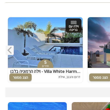
וילה עם
בריכה
5
חדרים
וילה הרמוניה בלבן - Villa White Harmony
פ
דרום והנגב, אילת
ד