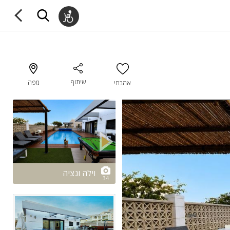
שיתוף
מפה
אהבתי
2/34
וילה ונציה
34