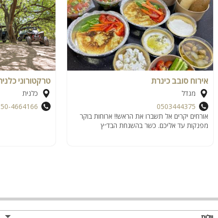
אירוח סובב כינרת
טרקטורוני כלנית
מגדל
כלנית
050-4664166
0503444375
אורחים יקרים אל תשברו את הראש!! ארוחות בוקר
מפנקות עד אליכם. כשר בהשגחת הבד״ץ
וילות