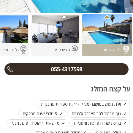
גלריה כללית
גלרית פנים
גלרית חוץ
20
14
27
055-4317598
על קצה המזלג
וילת נופש במושבה מגדל - דקות ספורות מהכנרת
נוף מרהיב להר הארבל ולכנרת
3 חדרי שינה מפנקים
בריכת שחייה פרטית ומפנקת
מדשאות, ריהוט גן, פינת מנגל
שולחן פינג פונג
מטבח חוץ עם משטח עבודה