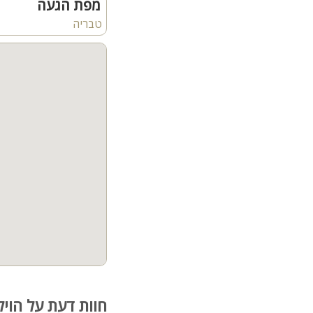
קהל היעד:
מפת הגעה
הוילה מתאימה לנופש משפחות, זו
טבריה
חשוב לדעת:
ניתן להביא בע"ח למקום
הוילה מונגשת לנכים
אפשרות לעיצוב המקום לימ
לציבור הדתי: פלטה ומיח
חוות דעת על הויל