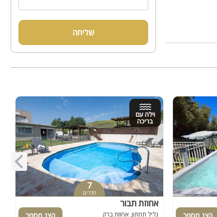
שליחה
וילה עם
בריכה
7
חדרים
אחוזת תבור
א
גליל תחתון, אחוזת ברק
ג