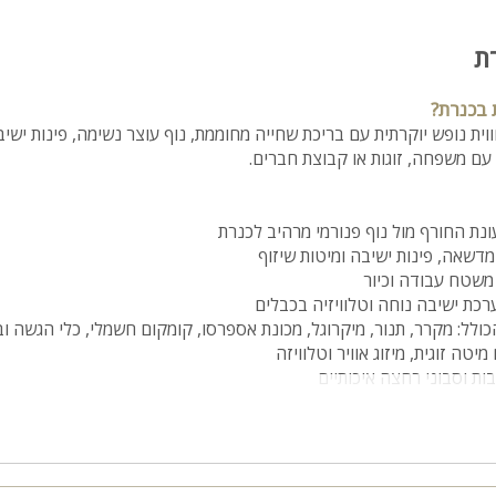
ת
 בכנרת?
וית נופש יוקרתית עם בריכת שחייה מחוממת, נוף עוצר נשימה, פינות ישי
עם משפחה, זוגות או קבוצת חברים.
נת החורף מול נוף פנורמי מרהיב לכנרת
דשאה, פינות ישיבה ומיטות שיזוף
משטח עבודה וכיור
רכת ישיבה נוחה וטלוויזיה בכבלים
לל: מקרר, תנור, מיקרוגל, מכונת אספרסו, קומקום חשמלי, כלי הגשה וב
ת וסבוני רחצה איכותיים
וקמת בטבריה, סמוך לקלאב הוטל ובמרחק קצר מהאטרקציות המרכזיות ש