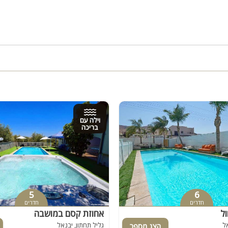
וילה עם
בריכה
5
6
חדרים
חדרים
ול
אחוזת קסם במושבה
אל
גליל תחתון, יבנאל