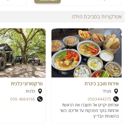
אטרקציות בסביבת הוילה
אירוח סובב כינרת
טרקטורוני כלנית
מגדל
כלנית
050-4664166
0503444375
אורחים יקרים אל תשברו את הראש!!
ארוחות בוקר מפנקות עד אליכם. כשר
בהשגחת הבד״ץ