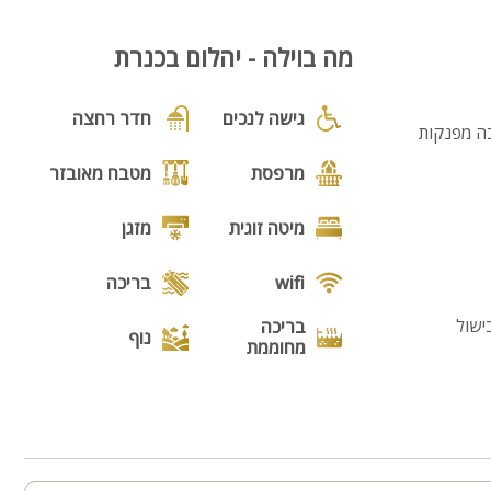
מה בוילה - יהלום בכנרת
גישה לנכים
חדר רחצה
בה מפנקות
מרפסת
מטבח מאובזר
מיטה זוגית
מזגן
wifi
בריכה
ישול
בריכה
נוף
מחוממת
מנגל
פינת מנגל
ל העיר והכנרת.
פינות ישיבה
תאורת גן