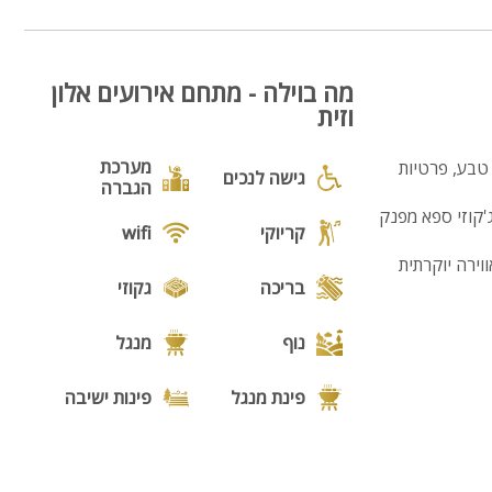
מה בוילה - מתחם אירועים אלון
וזית
מערכת
 טבע, פרטיות
גישה לנכים
הגברה
'קוזי ספא מפנק
קריוקי
wifi
וירה יוקרתית
בריכה
גקוזי
נוף
מנגל
פינת מנגל
פינות ישיבה
תאורת גן
גינה