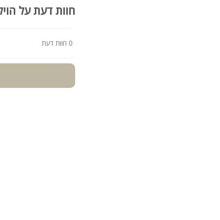
חוות דעת על הויל
סוגי אירועים:
מתאימה לאירועי חברה, ימי
מסיבות רווקים ורווקות, א
0 חוות דעת