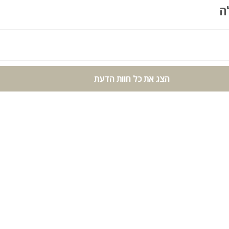
ה
 גיבוש, כנסים, השקות, מסיבות פרטיות, חתונות בוטיק, חינות, בר ובת מצ
ירועים משפחתיים וכל אירוע המחפש לוקיישן יוקרתי, מרווח ומיוחד עם נוף
הצג את כל חוות הדעת