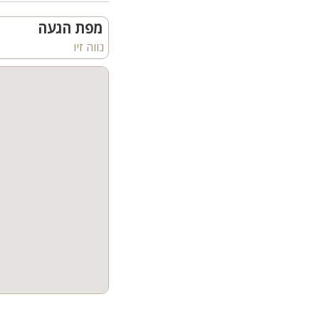
חניה נוחה לאורחים
בעל רישיון עסק וביטוח 
מפת הגעה
נווה זיו
מיקום:
נווה זיו, גליל מערבי
המטבח ואזורי האירוח:
לרשות האורחים מטבח מאו
בנוסף קיימים אזורי ישיב
המתחם החיצוני:
החצר המטופחת משתרעת
בריכת שחייה גדולה מול 
ג'קוזי ספא זרמים
מיטות שיזוף
פינות ישיבה מוצלות
פינת ברביקיו
מדשאות רחבות ואווירה פ
במקום תמצאו גם מערכת 
כדורעף בריכה ושטחים פת