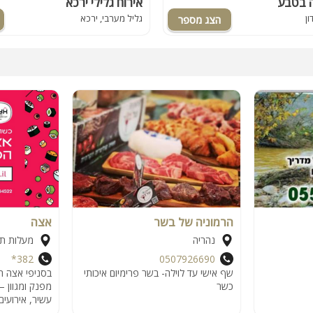
ה בטבע
אירוח גלילי ירכא
ון
גליל מערבי, ירכא
הרמוניה של בשר
אצה
נהריה
מעלות ת
382*
0507926690
שף אישי עד לוילה- בשר פרימיום איכותי
בסניפי אצה ת
כשר
מפנק ומגוון –
עשיר, אירועים, TA ומשלוח