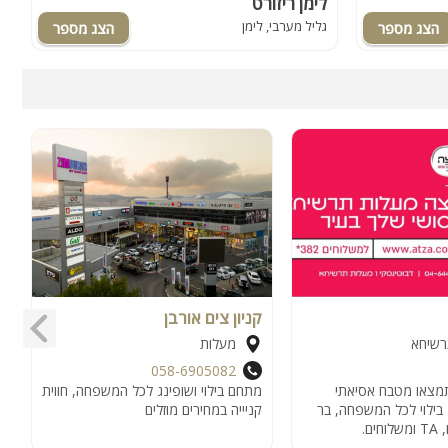
לימן ריזורט
ה
גליל מערבי, לימן
ג
קניון צים אורבן
א
רשיחא
מעלות
058-6905082
מצאו מטבח אסיאתי
מתחם בילוי ושופינג לכל המשפחה, חווית
 בילוי לכל המשפחה, בר
קניייה במחירים מוזלים
ים.