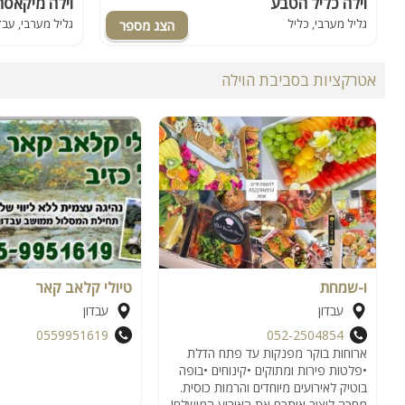
וילה כליל הטבע
וילה מיקאס
גליל מערבי, כליל
גליל מערבי, עבד
אטרקציות בסביבת הוילה
ו-שמחת
טיולי קלאב קאר
עבדון
עבדון
0559951619
052-2504854
ארוחות בוקר מפנקות עד פתח הדלת
•פלטות פירות ומתוקים •קינוחים •בופה
בוטיק לאירועים מיוחדים והרמות כוסית.
מחכה ליצור איתכם את האירוע המושלם!