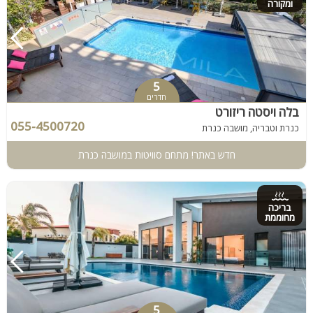
ומקורה
5
חדרים
בלה ויסטה ריזורט
055-4500720
כנרת וטבריה, מושבה כנרת
חדש באתר! מתחם סוויטות במושבה כנרת
בריכה
מחוממת
5