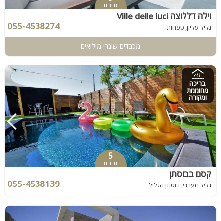
חדרים
וילה דללוצה Ville delle luci
055-4538274
גליל עליון, טפחות
מכבדים שוברי מילואים
בריכה
מחוממת
ומקורה
5
חדרים
קסם בבוסתן
055-4538139
גליל מערבי, בוסתן הגליל