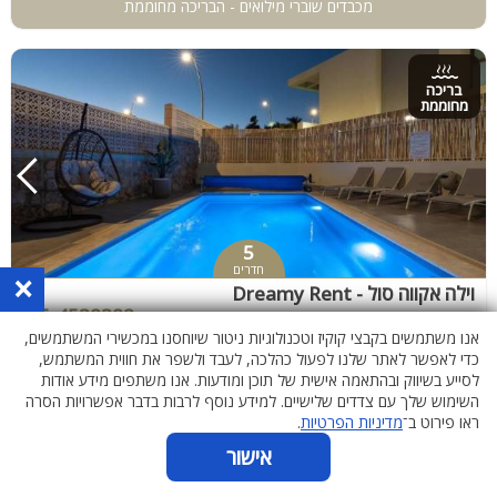
מכבדים שוברי מילואים - הבריכה מחוממת
בריכה
מחוממת
5
חדרים
×
וילה אקווה סול - Dreamy Rent
055-4538382
דרום והנגב, אילת
אנו משתמשים בקבצי קוקיז וטכנולוגיות ניטור שיוחסנו במכשירי המשתמשים,
כדי לאפשר לאתר שלנו לפעול כהלכה, לעבד ולשפר את חווית המשתמש,
מכבדים שוברי מילואים
לסייע בשיווק ובהתאמה אישית של תוכן ומודעות. אנו משתפים מידע אודות
השימוש שלך עם צדדים שלישיים. למידע נוסף לרבות בדבר אפשרויות הסרה
ראו פירוט ב־
מדיניות הפרטיות
.
אישור