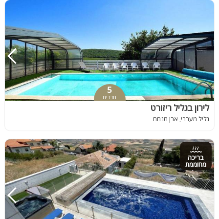
5
חדרים
לירון בגליל ריזורט
גליל מערבי, אבן מנחם
בריכה
מחוממת