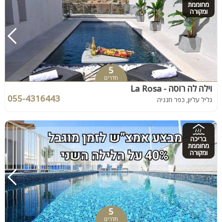
מחוממת
ומקורה
5
חדרים
וילה לה רוסה - La Rosa
055-4316443
גליל עליון, כפר חנניה
בריכה
מחוממת
ומקורה
5
חדרים