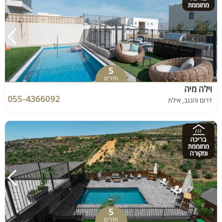
מחוממת
5
חדרים
וילה מיה
055-4366092
דרום והנגב, אילת
בריכה
מחוממת
ומקורה
5
חדרים