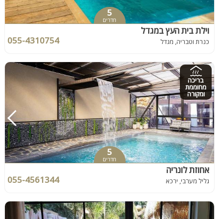
5
חדרים
וילת בית העץ במגדל
055-4310754
כנרת וטבריה, מגדל
בריכה
מחוממת
ומקורה
5
חדרים
אחוזת לונריה
055-4561344
גליל מערבי, ירכא