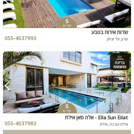
5
חדרים
שדות אירוח בטבע
055-4537993
שרון, תל יצחק
בריכה
מחוממת
5
חדרים
Ella Sun Eilat - אלה סאן אילת
055-4537983
אילת וערבה, אילת