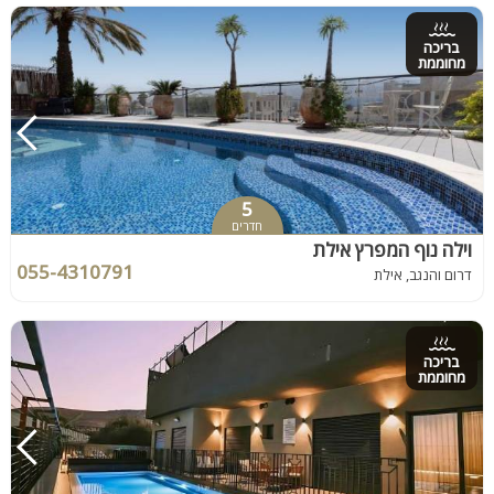
בריכה
מחוממת
5
חדרים
וילה נוף המפרץ אילת
055-4310791
דרום והנגב, אילת
בריכה
מחוממת