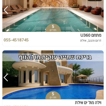
5
חדרים
מתחם U360
055-4518745
דרום והנגב, אילת
5
חדרים
וילה מול ים אילת