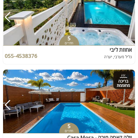
5
חדרים
אחוזת ליבי
055-4538376
גליל מערבי, יערה
בריכה
מחוממת
5
חדרים
וילה קאסה מורה - Casa Mora