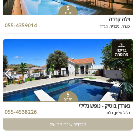
5
חדרים
וילה קררה
055-4359014
כנרת וטבריה, מגדל
בריכה
מחוממת
5
חדרים
גארדן בוטיק - נופש גלילי
055-4538226
גליל עליון, דלתון
מכבדים שוברי מילואים