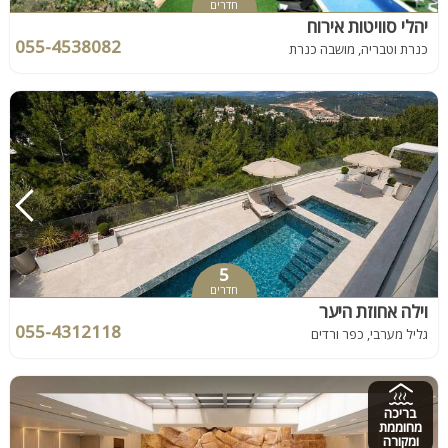
חדרים
יהלי סוויטות אירוח
055-4538082
כנרת וטבריה, מושבה כנרת
5
חדרים
וילה אחוזת היער
055-4312118
גליל מערבי, כפר ורדים
בריכה
מחוממת
ומקורה