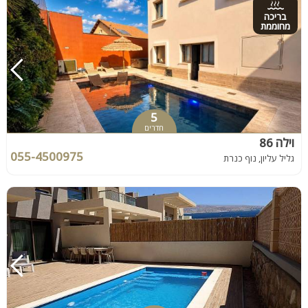
בריכה
מחוממת
5
חדרים
וילה 86
055-4500975
גליל עליון, נוף כנרת