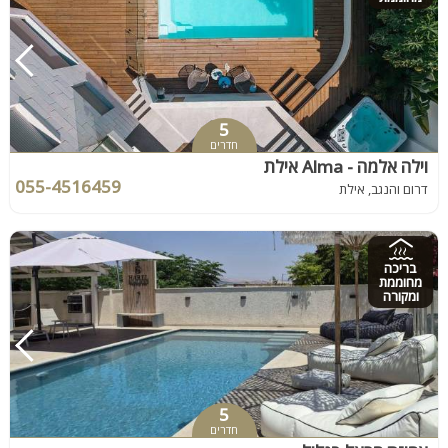
5
חדרים
וילה אלמה - Alma אילת
055-4516459
דרום והנגב, אילת
בריכה
מחוממת
ומקורה
5
חדרים