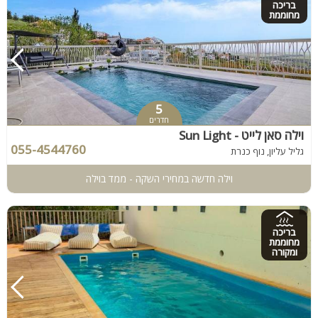
בריכה
מחוממת
5
חדרים
וילה סאן לייט - Sun Light
055-4544760
גליל עליון, נוף כנרת
וילה חדשה במחירי השקה - ממד בוילה
בריכה
מחוממת
ומקורה