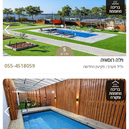
בריכה
מחוממת
5
חדרים
וילה רוסאיה
055-4518059
גליל מערבי, פקיעין החדשה
בריכה
מחוממת
ומקורה