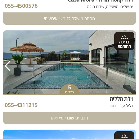
055-4500576
ירושלים והשפלה, שדות מיכה
מתחם מושלם לנופש ואירועים!
בריכה
מחוממת
5
חדרים
וילת הלליה
055-4311215
גליל עליון, חזון
מכבדים שוברי מילואים