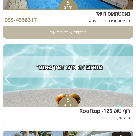
5
חדרים
גאסטהאוס רויאל
055-4538317
חיפה והסביבה, קריית אתא
מכבדים שוברי מילואים
5
חדרים
רוף טופ 125- Rooftop
גליל מערבי, נהריה