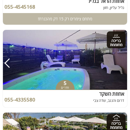
אחוזת הראל בגליל
055-4545168
גליל עליון, חזון
מתחם צימרים רק 15 דק מהכנרת!
בריכה
מחוממת
5
חדרים
אחוזת השקד
055-4335580
דרום והנגב, שדה צבי
בריכה
מחוממת