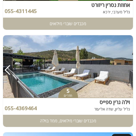
אחוזת נסרין ריזורט
055-4311445
גליל מערבי, ירכא
מכבדים שוברי מילואים
5
חדרים
וילה גרין ספייס
055-4369464
גליל עליון, שדה אליעזר
מכבדים שוברי מילואים, ממד בוילה