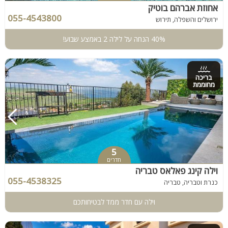
אחוזת אברהם בוטיק
055-4543800
ירושלים והשפלה, תירוש
40% הנחה על לילה 2 באמצע שבוע!
בריכה
מחוממת
5
חדרים
וילה קינג פאלאס טבריה
055-4538325
כנרת וטבריה, טבריה
וילה עם חדר ממד לבטיחותכם