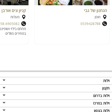
הגחנון של גבי
קניון צים אורבן
חוסן
מעלות
058-6905082
0539428788
מתחם בילוי ושופינג
במחירים מוזלים
וילות
תקנון
וילות בדרום
וילות במרכז
וילות בצפון