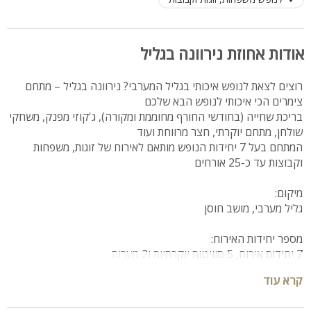
אודות אחוזת נירוונה בגליל
רוצים לצאת לנופש איכותי בגליל המערבי? נירוונה בגליל – מתחם
צימרים הכי איכותי לנופש הבא שלכם
בריכת שחייה (בחודשי החורף מחוממת ומקורה), ג'קוזי מפנק, משחקי
שולחן, מתחם יוקרתי, חצר מרווחת ועוד
המתחם בעל 7 יחידות הנופש מותאם לאירוח של זוגות, משפחות
וקבוצות עד כ-25 אורחים
מיקום:
גליל מערבי, מושב חוסן
מספר יחידות האירוח:
7 יחידות אירוח, 5 סוויטות יוקרתיות ו2 מערות.
קרא עוד
הסוויטות מונות:
-מיטה זוגית נוחה נעימה