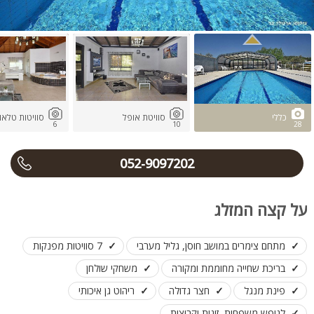
כללי
סוויטת אופל
סוויטות טלאו
6
10
28
052-9097202
על קצה המזלג
מתחם צימרים במושב חוסן, גליל מערבי
7 סוויטות מפנקות
בריכת שחייה מחוממת ומקורה
משחקי שולחן
פינת מנגל
חצר גדולה
ריהוט גן איכותי
לנופש משפחות, זוגות וקבוצות