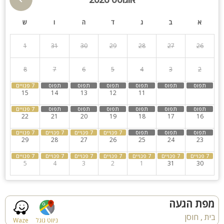
ואירועים חברתיים סולידיים.
א
ב
ג
ד
ה
ו
ש
תאורת גן
גינה
אטרקציות:
מבשלת בירה בוטיק בחוסן, רכיבה על סוסים, מסלולי טיולים והליכה,
1
31
30
29
28
27
26
בריכה מקורה
חצר
החלקה על הקרח, טיולי ג'יפים וטרקטורונים, מסעדות ובתי קפה,
מרכזי קניות, אגם המונפורט, נחל כזיב, מרחק נסיעה קצר לערים
8
7
6
5
4
3
2
ספא
קבוצות גדולות
מעלות, נהריה וכרמיאל.
15
14
13
12
11
10
9
למסיבות
22
21
20
19
18
17
16
29
28
27
26
25
24
23
5
4
3
2
1
31
30
מפת הגעה
בית , חוסן
ניווט גוגל
Waze