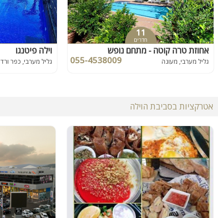
11
חדרים
אחוזת טרה קוטה - מתחם נופש
וילה פיטנגו
055-4538009
גליל מערבי, מעונה
גליל מערבי, כפר ורדי
אטרקציות בסביבת הוילה