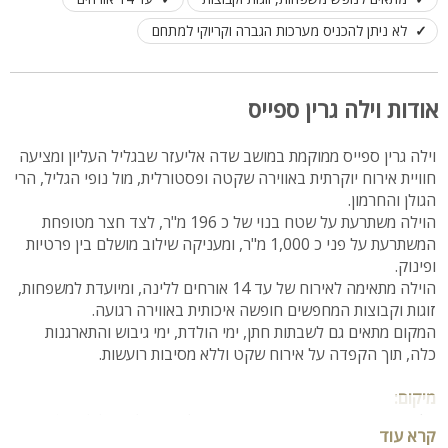
לא ניתן להכניס מערכות הגברה וקריוקי למתחם
אודות וילה גרין ספייס
וילה גרין ספייס ממוקמת במושב שדה אליעזר שבגליל העליון ומציעה
חוויית אירוח יוקרתית באווירה שקטה ופסטורלית, מול נופי הגליל, הרי
הגולן והחרמון.
הוילה משתרעת על שטח בנוי של כ 196 מ"ר, לצד חצר מטופחת
המשתרעת על פני כ 1,000 מ"ר, ומעניקה שילוב מושלם בין פרטיות
ופינוק.
הוילה מתאימה לאירוח של עד 14 אורחים ללינה, ומיועדת למשפחות,
זוגות וקבוצות המחפשים חופשה איכותית באווירה רגועה.
המקום מתאים גם לשבתות חתן, ימי הולדת, ימי גיבוש והתארגנות
כלה, תוך הקפדה על אירוח שקט וללא מסיבות רועשות.
מיקום:
וילה גרין ספייס ממוקמת במושב שדה אליעזר, בלב הגליל העליון.
קרא עוד