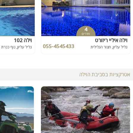
4
חדרים
וילה איליי ריזורט
וילה 102
055-4545433
גליל עליון, חצור הגלילית
גליל עליון, נוף כנרת
אטרקציות בסביבת הוילה