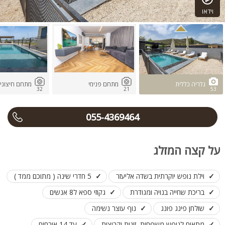
וידאו
גלריה כללית
מתחם פנימי
מתחם חיצוני
32
21
53
055-4369464
על קצה המזלג
וילת נופש יוקרתית בשדה אליעזר
5 חדרי שינה ( מתוכם ממד )
בריכת שחייה בנויה ומגודרת
גקוזי ספא ל8 אנשים
שולחן פינג פונג
נוף עוצר נשימה
מתאים לנופש משפחות, זוגות וקבוצות
עד 14 אורחים