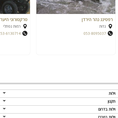
רפטינג נהר הירדן
טרקטורוני היער 
גדות
רמות נפתלי
053-6130714
053-8095037
וילות
תקנון
וילות בדרום
וילות במרכז