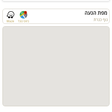
פינוקים ללא תוספת תשלום:
מפת הגעה
קפסולות לקפה, מגבות, ג'ל רחצה וסבוני גוף
נוף כנרת
ניווט גוגל
Waze
לציבור הדתי:
בית כנסת בקרבת הוילה (כ-400 מ"ר)
למי זה מתאים?
האירוח בוילה נופי כנרת מושלם לנופש משפחות, קבוצות, ניתן לערוך
שבתות חתן, ימי כיף וגיבוש, מגוון מסיבות סולידיות בלבד. לינה
מותאמת עד 25 איש