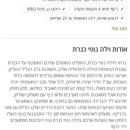
ג'קוזי ספא 6 מקומות מקורה
ריהוט גן, פינת BBQ
לנופש ואירוח, לינה מותאמת עד 25 אורחים
הצג עוד
אודות וילה נופי כנרת
ברחו לוילה נופי כנרת, המפלט המושלם שלכם המשקיף על הכנרת
עוצרת הנשימה! הוילה היפהפייה שלנו, השוכנת בלב הגליל העליון,
מציעה נופים מדהימים וכל הנוחות שאתם צריכים לחופשה בלתי
נשכחת. עם 7 חדרי שינה מרווחים, לכל אחד מבני המשפחה יהיה
מרחב נעים משלו. בכל קומה יש מטבח מאובזר במלואו, סלון מזמין
ופינת אוכל מסוגננת. תיהנו מערבים מלאי כיף עם משחקי שולחן,
תירגעו ליד הבריכה המחוממת גם בחורף, או תתפנקו בשמש על
מיטות השיזוף הנוחות שלנו. החצר רחבת הידיים שלנו כוללת גם אזור
ברביקיו, מושלם לארוחות חוץ טעימות תוך כדי התבוננות בנוף השלו.
הזמינו את השהות שלכם בוילה נופי כנרת וצרו זיכרונות מתמשכים
ליד הים!