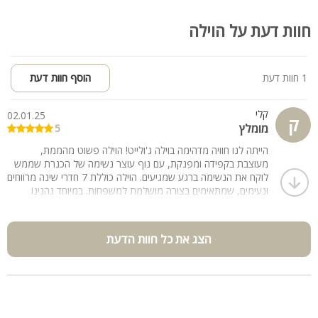
חוות דעת על הוילה
1 חוות דעת
הוסף חוות דעת
קלי
02.01.25
ק
מומלץ
5
הייתה לנו חוויה מדהימה בוילה ג'ולייט! הוילה פשוט מהממת,
מעוצבת בקפידה ומפנקת, עם נוף עוצר נשימה של הכנרת שממש
לוקח את הנשימה ברגע שמגיעים. הוילה כוללת 7 חדרי שינה מרווחים
ונעימים, שמתאימים בצורה מושלמת למשפחות. במיוחד נהנינו
מהמגוון הרחב של משחקי שולחן שהיו זמינים לכל המשפחה – זה היה
כיף אמיתי! הבריכה המחוממת הייתה מושלמת, במיוחד בחורף, וג'קוזי
הספא היה המקום האידיאלי להירגע אחרי יום מלא בכיף. כל פרט
הצג את כל חוות הדעת
בוילה נבחר בקפידה, מהמטבחים המאובזרים ועד לחצר המהממת עם
פינות ישיבה נוחות. המקום הזה הוא פשוט אידיאלי לחופשה
משפחתית בלתי נשכחת! ממליצים בחום!