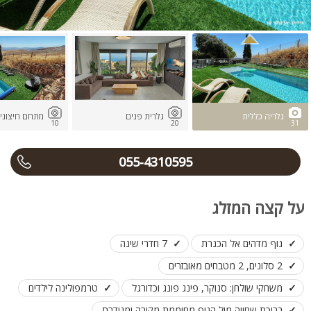
גלריה כללית
גלרית פנים
מתחם חיצוני 
10
20
31
055-4310595
על קצה המזלג
נוף מדהים אל הכנרת
7 חדרי שינה
2 סלונים, 2 מטבחים מאובזרים
משחקי שולחן: סנוקר, פינג פונג וכדורגל
טרמפולינה לילדים
בריכת שחייה מול הנוף מחוממת מקורה ומגודרת