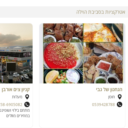
אטרקציות בסביבת הוילה
הגחנון של גבי
קניון צים אורבן
חוסן
מעלות
058-6905082
0539428788
מתחם בילוי ושופינג
במחירים מוזלים