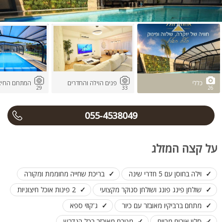
כללי
פנים הוילה והחדרים
המתחם החיצו
29
33
26
055-4538049
על קצה המזלג
וילה בחוסן עם 5 חדרי שינה
בריכת שחייה מחוממת ומקורה
שולחן פינג פונג ושולחן סנוקר מקצועי
2 פינות אוכל חיצוניות
מתחם ברביקיו מאובזר עם כיור
ג'קוזי ספא
סלון אירוח מרווח
מטבח מאובזר בכל הנדרש