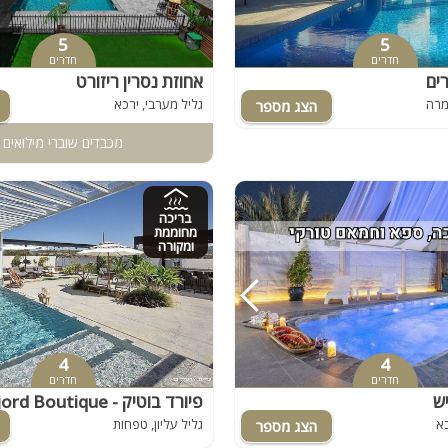
5
5
חדרים
חדרים
רים
אחוזת נסרין ריזורט
מרה
גליל מערבי, ירכא
מכבדים שוברי מילואים
בריכה
מחוממת
ומקורה
4
4
חדרים
חדרים
ש
פיורד בוטיק - Fjord Boutique
כא
גליל עליון, טפחות