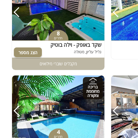
8
חדרים
שקד באופק - וילה בוטיק
גליל עליון, מטולה
מקבלים שוברי מילואים
בריכה
מחוממת
ומקורה
4
חדרים