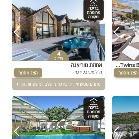
בריכה
מחוממת
ומקורה
4
חדרים
רויאל טווינס בוטיק - Royal Twins Boutique
אחוזת מוריאנה
גליל מערבי, ירכא
מתחם נופש יוקרתי בירכא מושלם למשפחות וזוגות
בריכה
מחוממת
ומקורה