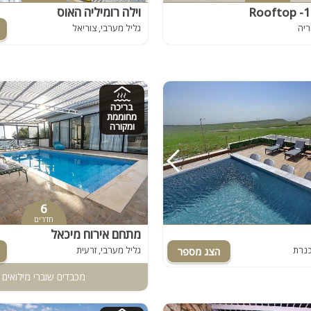
וילה רומיליה האוס
ריה
גליל מערבי, צוריאל
בריכה
מחוממת
ומקורה
6
חדרים
מתחם אירוח מיכאל
 כנרת
גליל מערבי, זרעית
מכבדים שוברי מילואים