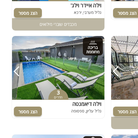
וילה איידר וילג'
גליל מערבי, ירכא
מכבדים שוברי מילואים
בריכה
מחוממת
3
חדרים
וילה דיאמנטה
גליל עליון, ספסופה