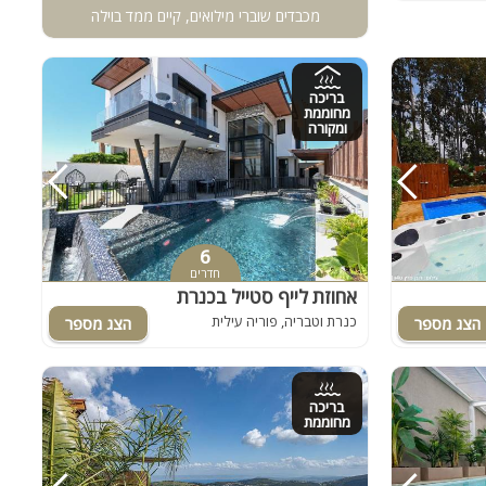
מכבדים שוברי מילואים, קיים ממד בוילה
בריכה
מחוממת
ומקורה
6
חדרים
אחוזת לייף סטייל בכנרת
כנרת וטבריה, פוריה עילית
בריכה
מחוממת