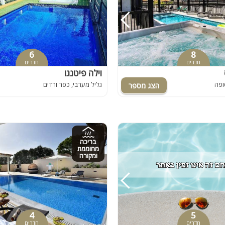
חדר קולנוע
מקבלים כלבים
שף
6
8
חדרים
חדרים
נוף
וילה פיטנגו
wii
ופה
גליל מערבי, כפר ורדים
ספא
למסיבות
בריכה
מחוממת
ומקורה
4
5
חדרים
חדרים