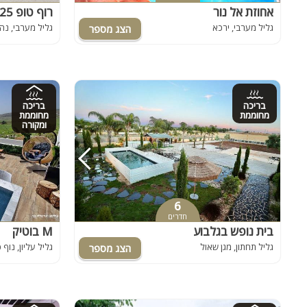
אחוזת אל נור
רוף טופ 125- Rooftop
גליל מערבי, ירכא
גליל מערבי, נה
בריכה
בריכה
מחוממת
מחוממת
ומקורה
6
חדרים
בית נופש בגלבוע
M בוטיק
גליל תחתון, מגן שאול
גליל עליון, נוף