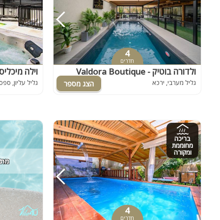
4
חדרים
ולדורה בוטיק - Valdora Boutique
וילה מיכליס
גליל מערבי, ירכא
גליל עליון, ספס
בריכה
מחוממת
ומקורה
4
חדרים