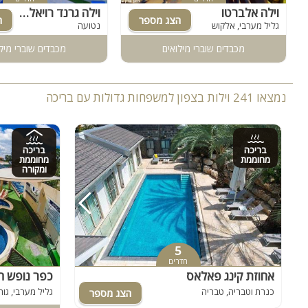
וילה אלברטו
וילה גרנד רויאל פמילי
גליל מערבי, אלקוש
נטועה
מכבדים שוברי מילואים
מכבדים שוברי מיל
נמצאו 241 וילות בצפון למשפחות גדולות עם בריכה
בריכה
בריכה
מחוממת
מחוממת
ומקורה
5
חדרים
אחוזת קינג פאלאס
כפר נופש ה
כנרת וטבריה, טבריה
גליל מערבי, גורן