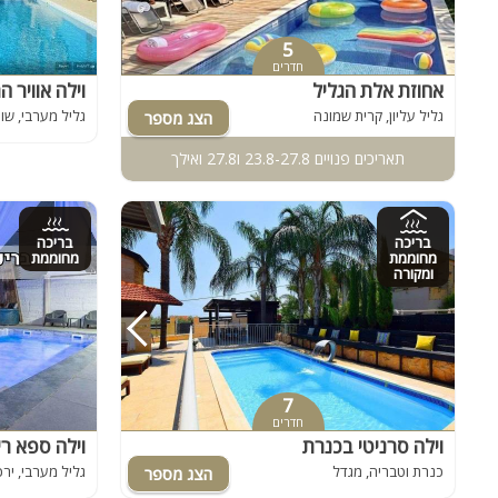
5
חדרים
אחוזת אלת הגליל
וילה אוויר ה
גליל עליון, קרית שמונה
גליל מערבי, שו
תאריכים פנויים 23.8-27.8 ו27.8 ואילך
בריכה
בריכה
מחוממת
מחוממת
ומקורה
7
חדרים
וילה סרניטי בכנרת
וילה ספא רי
כנרת וטבריה, מגדל
גליל מערבי, יר