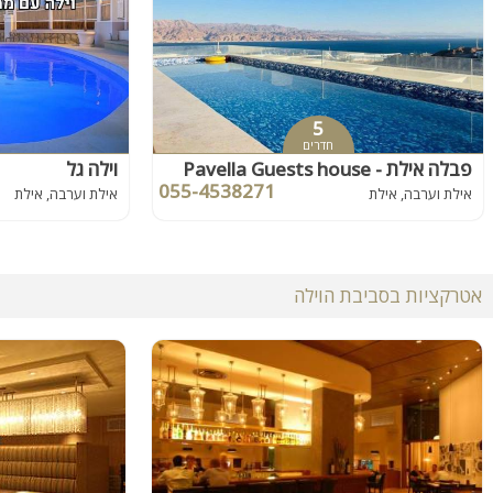
5
חדרים
פבלה אילת - Pavella Guests house
וילה גל
055-4538271
אילת וערבה, אילת
אילת וערבה, אילת
אטרקציות בסביבת הוילה