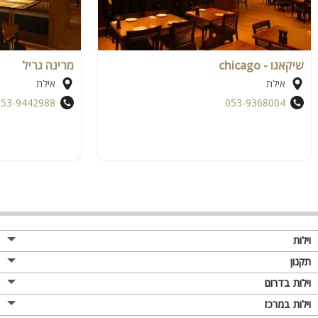
שיקאגו - chicago
מרינה גריל
אילת
אילת
053-9442988
053-9368004
וילות
תקנון
וילות בדרום
וילות במרכז