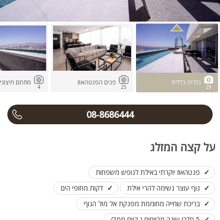
גלריה כללית
פנים הפנטהאוז
מתחם חיצוני
4
25
29
08-8686444
על קצה המזלג
פנטהאוז יוקרתי באילת לנופש משפחות
נוף עוצר נשימה להרי אילת
דקות מחופי הים
בריכת שחייה מחוממת מפנקת אל מול הנוף
5 חדרי שינה מרווחים ( קיים ממד)