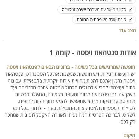
סלון מפואר עם מערכת ישיבה וטלוויזיה
פינת אוכל משפחתית מרווחת
מטבח מאובזר קומפלט עד לפרט האחרון
פינת BBQ
הצג עוד
ישנה מעלית לקומת הפנטהאוז
לינה לעד 12 אורחים
אודות פנטהאוז ויסטה - קומה 1
חופשה שמרגישים בכל נשימה - ברוכים הבאים לפנטהאוז ויסטה
יש חופשות רגילות, ויש חופשות שמשנות את כל הסטנדרט. פנטהאוז
ויסטה מזמין אתכם להנות מחוויית אירוח יוקרתית בלב אילת, עם נוף
פתוח ועוצמתי להרי אילת ולים הכחול שמלווה אתכם מהזריחה ועד
השקיעה. זהו פנטהאוז מרווח ומעוצב בקפידה, המשלב פרטיות
מוחלטת עם מיקום מרכזי שמאפשר להגיע בתוך דקות לחופים,
לטיילת, למסעדות ולאטרקציות המובילות בעיר - ולחזור בכל רגע
לשקט, לבריכה הפרטית המחוממת ולאווירה האקסקלוסיבית שמחכה
רק לכם.
מיקום