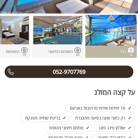
כללי
המתחם החיצוני
הסוויטות
19
20
16
052-9707769
על קצה המזלג
10 יחידות אירוח מרהיבות באניעם
רק כחצי שעה נסיעה מהכנרת
בריכת שחייה מפנקת
שולחן פינג פונג
מתחם חיצוני מטופח
ג'קוזי בכל סוויטה
פינת מנגל מקצועית