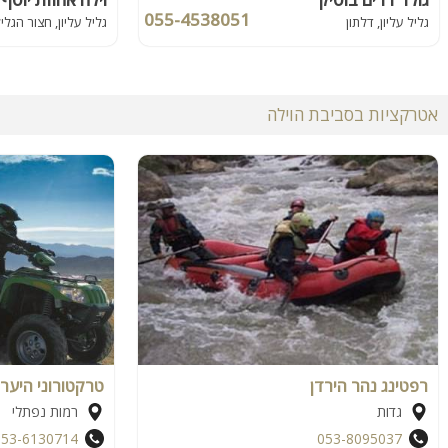
055-4538051
גליל עליון, דלתון
גליל עליון, חצור הגלי
אטרקציות בסביבת הוילה
רפטינג נהר הירדן
טרקטורוני היער 
גדות
רמות נפתלי
053-6130714
053-8095037